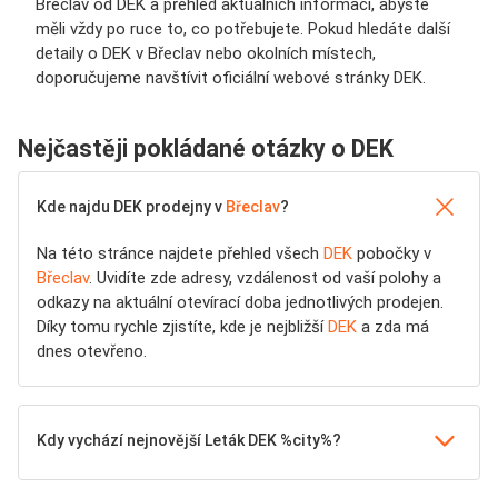
Břeclav od DEK a přehled aktuálních informací, abyste
měli vždy po ruce to, co potřebujete. Pokud hledáte další
detaily o DEK v Břeclav nebo okolních místech,
doporučujeme navštívit oficiální webové stránky DEK.
Nejčastěji pokládané otázky o DEK
Kde najdu DEK prodejny v
Břeclav
?
Na této stránce najdete přehled všech
DEK
pobočky v
Břeclav
. Uvidíte zde adresy, vzdálenost od vaší polohy a
odkazy na aktuální otevírací doba jednotlivých prodejen.
Díky tomu rychle zjistíte, kde je nejbližší
DEK
a zda má
dnes otevřeno.
Kdy vychází nejnovější Leták DEK %city%?