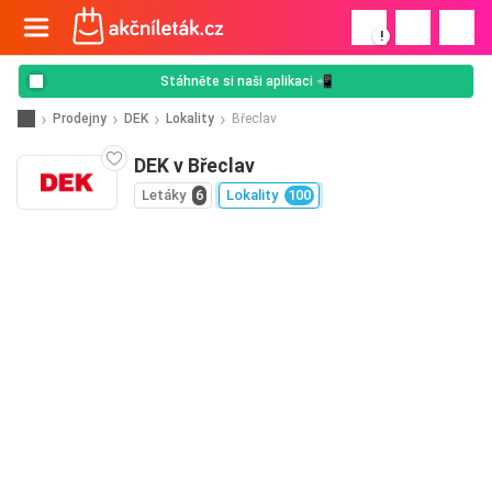
!
Stáhněte si naši aplikaci 📲
Prodejny
DEK
Lokality
Břeclav
DEK v Břeclav
Letáky
6
Lokality
100