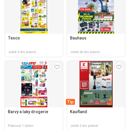
Tesco
Bauhaus
Ještě 3 dní platné
Ještě 26 dní platné
Tip
Barvy a laky drogerie
Kaufland
Platnost 1 týden
Ještě 3 dní platné