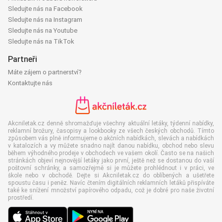
Sledujte nás na Facebook
Sledujte nás na Instagram
Sledujte nás na Youtube
Sledujte nás na TikTok
Partneři
Máte zájem o partnerství?
Kontaktujte nás
Akcniletak.cz denně shromažďuje všechny aktuální letáky, týdenní nabídky,
reklamní brožury, časopisy a lookbooky ze všech českých obchodů. Tímto
způsobem vás plně informujeme o akčních nabídkách, slevách a nabídkách
v katalozích a vy můžete snadno najít danou nabídku, obchod nebo slevu
během výhodného prodeje v obchodech ve vašem okolí. Často se na našich
stránkách objeví nejnovější letáky jako první, ještě než se dostanou do vaší
poštovní schránky, a samozřejmě si je můžete prohlédnout i v práci, ve
škole nebo v obchodě. Dejte si Akcniletak.cz do oblíbených a ušetřete
spoustu času i peněz. Navíc čtením digitálních reklamních letáků přispíváte
také ke snížení množství papírového odpadu, což je dobré pro naše životní
prostředí.