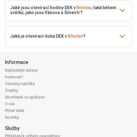
Jaké jsou otevírací hodiny DEK v
Břeclav
, také během
svátků, jako jsou Vánoce a Silvestr?
Jaká je otevírací doba DEK v
Břeclav
?
Informace
Nejčastější dotazy
Inzerovat?
Všechny nabídky
Značky
Akcniletak.cz aplikace
O nás
Přidat leták
Novinky
Služby
Přihlášení k odběru newsletteru