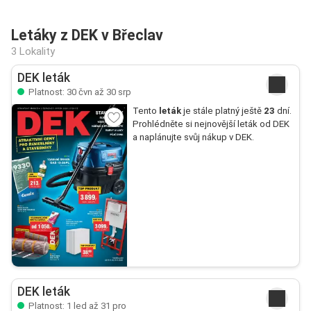
Letáky z DEK v Břeclav
3 Lokality
DEK leták
Platnost: 30 čvn až 30 srp
Tento
leták
je stále platný ještě
23
dní.
Prohlédněte si nejnovější leták od DEK
a naplánujte svůj nákup v DEK.
DEK leták
Platnost: 1 led až 31 pro