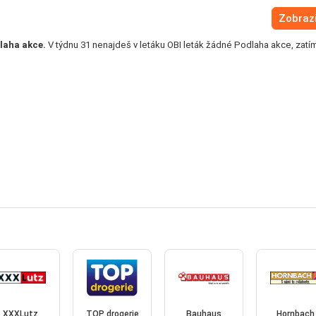
Zobrazi
laha akce.
V týdnu 31 nenajdeš v letáku OBI leták žádné Podlaha akce, zatí
XXXLutz
TOP drogerie
Bauhaus
Hornbach