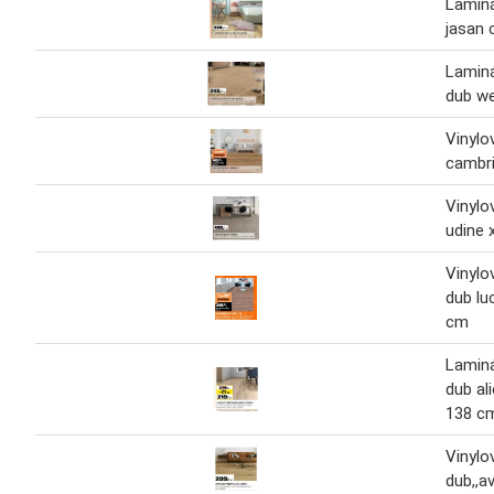
Lamin
jasan
Lamin
dub w
Vinylo
cambr
Vinylo
udine x
Vinylo
dub lu
cm
Lamin
dub al
138 c
Vinylo
dub,,av