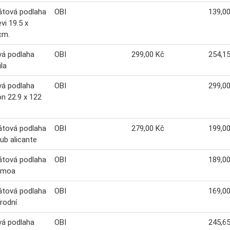
átová podlaha
OBI
139,0
vi 19.5 x
cm.
vá podlaha
OBI
299,00 Kč
254,1
ila
vá podlaha
OBI
299,0
on 22.9 x 122
átová podlaha
OBI
279,00 Kč
199,0
ub alicante
átová podlaha
OBI
189,0
amoa
átová podlaha
OBI
169,0
írodní
vá podlaha
OBI
245,6