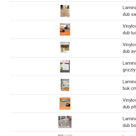
Lamin
dub s
Vinylo
dub lu
Vinylo
dub av
Lamin
grizzl
Lamin
buk cm
Vinylo
dub př
Lamin
dub b