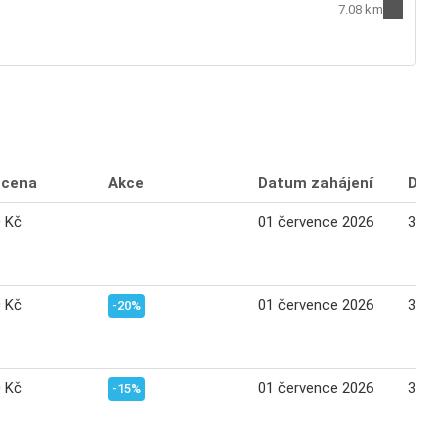
7.08 km
 cena
Akce
Datum zahájení
Datu
0 Kč
01 července 2026
31 če
0 Kč
01 července 2026
31 če
-20%
0 Kč
01 července 2026
31 če
-15%