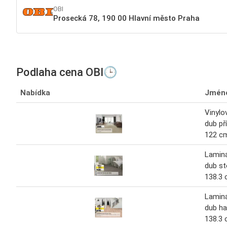
OBI
Prosecká 78, 190 00 Hlavní město Praha
Podlaha cena OBI🕒
Nabídka
Jmén
Vinylo
dub př
122 c
Lamin
dub st
138.3
Lamin
dub ha
138.3