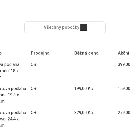
Všechny pobočky
o
Prodejna
Běžná cena
Akční
vá podlaha
OBI
399,0
írodní 18 x
m
átová podlaha
OBI
199,00 Kč
159,0
one 19.3 x
 cm
átová podlaha
OBI
329,00 Kč
279,0
wai 24.4 x
 cm