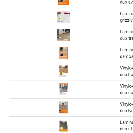
dub av
Lamin
grizzly
Lamin
dub tr
Lamin
samo
Vinylo
dub b
Vinylo
dub co
Vinylo
dub ly
Lamin
dub s