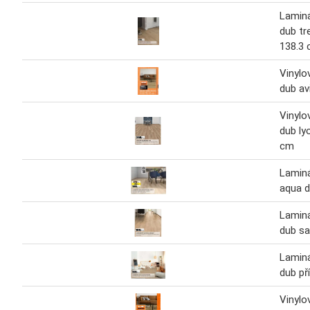
Lamin
dub tre
138.3 
Vinylo
dub av
Vinylo
dub ly
cm
Lamin
aqua d
Lamin
dub s
Lamin
dub př
Vinylo