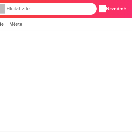
Neznámé
ie
Města