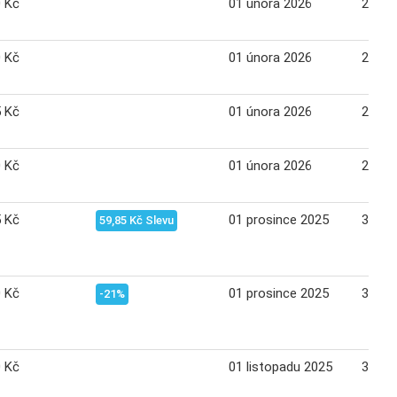
0 Kč
01 února 2026
28 ún
0 Kč
01 února 2026
28 ún
5 Kč
01 února 2026
28 ún
0 Kč
01 února 2026
28 ún
5 Kč
01 prosince 2025
31 pr
59,85 Kč Slevu
0 Kč
01 prosince 2025
31 pr
-21%
0 Kč
01 listopadu 2025
30 li