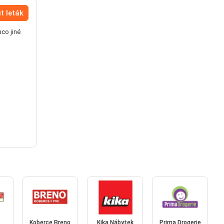
t leták
mco jiné
Koberce Breno
Kika Nábytek
Prima Drogerie