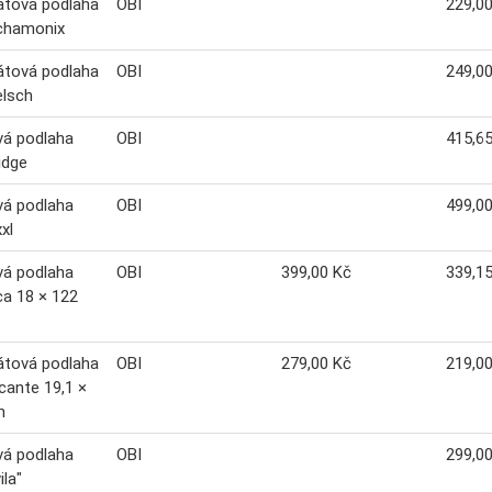
átová podlaha
OBI
229,0
 chamonix
átová podlaha
OBI
249,0
elsch
vá podlaha
OBI
415,6
idge
vá podlaha
OBI
499,0
xl
vá podlaha
OBI
399,00 Kč
339,1
ca 18 × 122
átová podlaha
OBI
279,00 Kč
219,0
icante 19,1 ×
m
vá podlaha
OBI
299,0
ila"