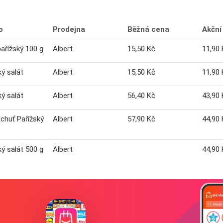
o
Prodejna
Běžná cena
Akční
pařížský 100 g
Albert
15,50 Kč
11,90 
ký salát
Albert
15,50 Kč
11,90 
ký salát
Albert
56,40 Kč
43,90 
chuť Pařížský
Albert
57,90 Kč
44,90 
ký salát 500 g
Albert
44,90 