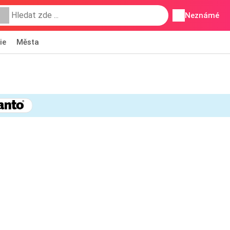
Neznámé
ie
Města