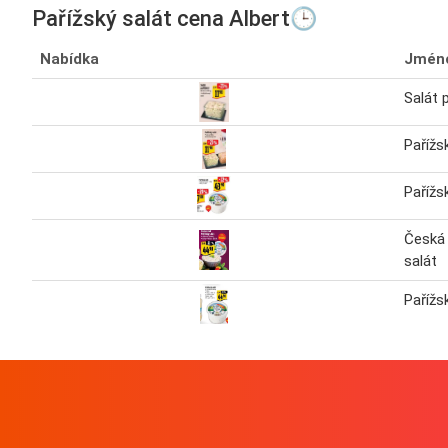
Pařížský salát cena Albert🕒
Nabídka
Jmén
Salát 
Pařížs
Pařížs
Česká 
salát
Pařížs