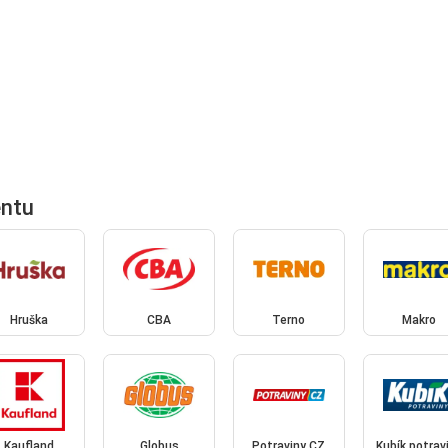
entu
Hruška
CBA
Terno
Makro
Kaufland
Globus
Potraviny CZ
Kubík potrav