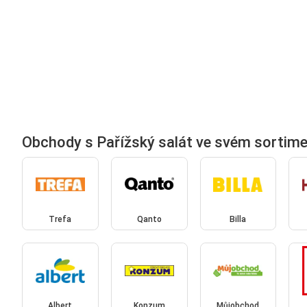
Obchody s Pařížský salát ve svém sortim
Trefa
Qanto
Billa
Albert
Konzum
Můjobchod