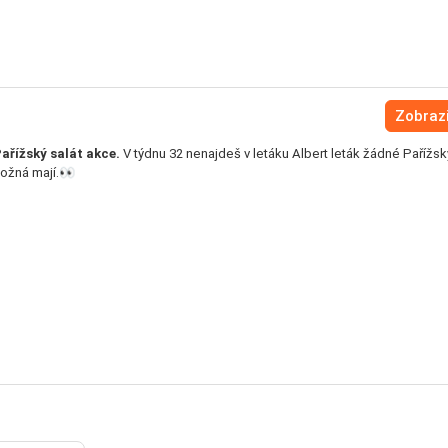
Zobrazi
ařížský salát akce.
V týdnu 32 nenajdeš v letáku Albert leták žádné Pařížsk
možná mají.👀