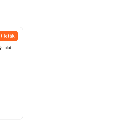
t leták
ý salát