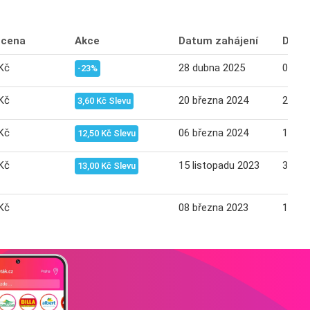
 cena
Akce
Datum zahájení
Datu
Kč
28 dubna 2025
04 kv
-23%
Kč
20 března 2024
26 bř
3,60 Kč Slevu
Kč
06 března 2024
12 bř
12,50 Kč Slevu
Kč
15 listopadu 2023
31 pr
13,00 Kč Slevu
Kč
08 března 2023
14 bř