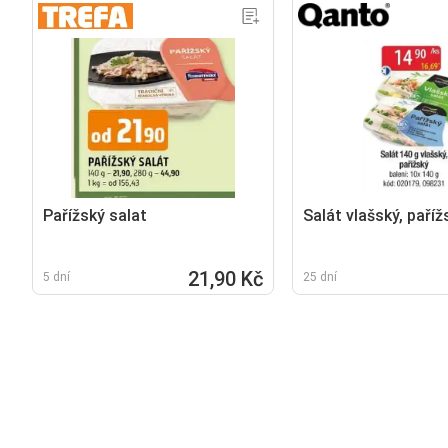
Pařížský salat
Salát vlašský, paříž
21,90 Kč
5 dní
25 dní