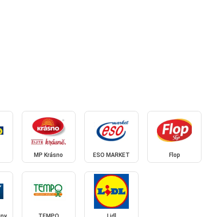
MP Krásno
ESO MARKET
Flop
iny
TEMPO
Lidl