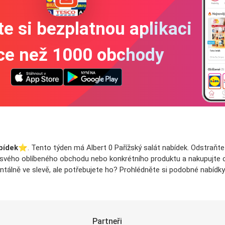
e si bezplatnou aplikaci
íce než 1000 obchody
bídek
⭐️. Tento týden má Albert 0 Pařížský salát nabídek. Odstraňte 
ky svého oblíbeného obchodu nebo konkrétního produktu a nakupujte co 
tálně ve slevě, ale potřebujete ho? Prohlédněte si podobné nabídky
Partneři