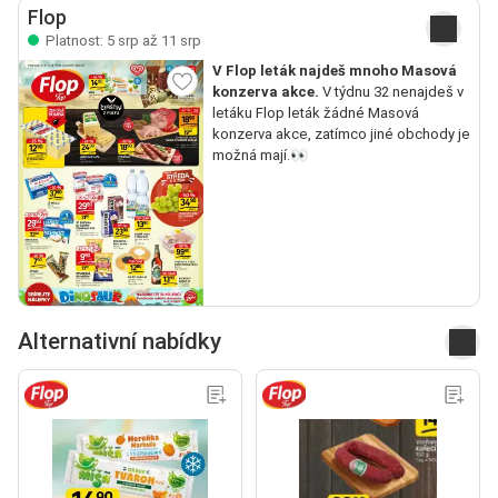
Flop
Platnost: 5 srp až 11 srp
V Flop leták najdeš mnoho Masová
konzerva akce.
V týdnu 32 nenajdeš v
letáku Flop leták žádné Masová
konzerva akce, zatímco jiné obchody je
možná mají.👀
Alternativní nabídky