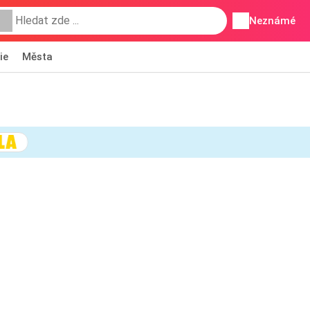
Neznámé
ie
Města