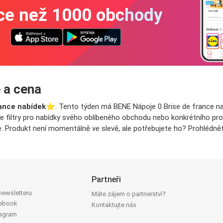
íce než 1000 obchody
 a cena
rance nabídek
⭐️. Tento týden má BENE Nápoje 0 Brise de france nab
te filtry pro nabídky svého oblíbeného obchodu nebo konkrétního prod
e. Produkt není momentálně ve slevě, ale potřebujete ho? Prohlédnět
Partneři
 newsletteru
Máte zájem o partnerství?
cebook
Kontaktujte nás
tagram