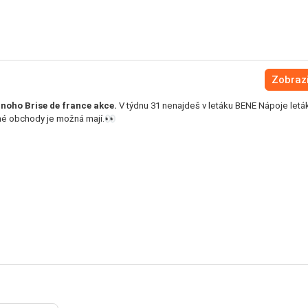
Zobrazi
noho Brise de france akce.
V týdnu 31 nenajdeš v letáku BENE Nápoje letá
iné obchody je možná mají.👀