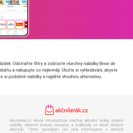
ídek. Odstraňte filtry a zobrazte všechny nabídky Brise de
uktu a nakupujte co nejlevněji. Uložte si vyhledávání, abyste
e si podobné nabídky a najděte vhodnou alternativu.
Akcniletak.cz denně shromažďuje všechny aktuální letáky, týdenní
nabídky, reklamní brožury, časopisy a lookbooky ze všech českých
obchodů. Tímto způsobem vás plně informujeme o akčních