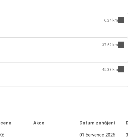
6.24 km
37.52 km
45.33 km
 cena
Akce
Datum zahájení
Datu
Kč
01 července 2026
31 če