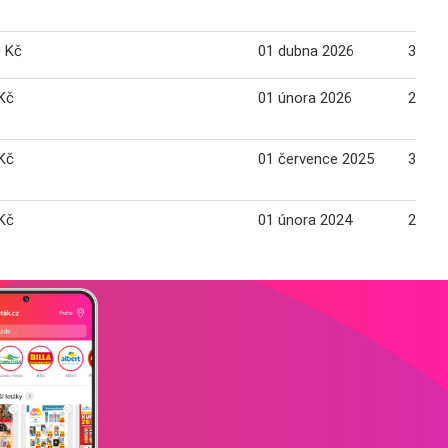
0 Kč
01 dubna 2026
30 du
Kč
01 února 2026
28 ún
Kč
01 července 2025
31 če
Kč
01 února 2024
29 ún