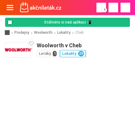
!
Stáhněte si naši aplikaci 📲
Prodejny
Woolworth
Lokality
Cheb
Woolworth v Cheb
Letáky
1
Lokality
29