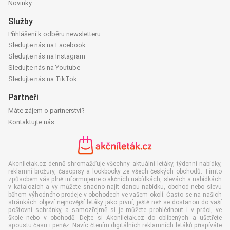
Novinky
Služby
Přihlášení k odběru newsletteru
Sledujte nás na Facebook
Sledujte nás na Instagram
Sledujte nás na Youtube
Sledujte nás na TikTok
Partneři
Máte zájem o partnerství?
Kontaktujte nás
Akcniletak.cz denně shromažďuje všechny aktuální letáky, týdenní nabídky,
reklamní brožury, časopisy a lookbooky ze všech českých obchodů. Tímto
způsobem vás plně informujeme o akčních nabídkách, slevách a nabídkách
v katalozích a vy můžete snadno najít danou nabídku, obchod nebo slevu
během výhodného prodeje v obchodech ve vašem okolí. Často se na našich
stránkách objeví nejnovější letáky jako první, ještě než se dostanou do vaší
poštovní schránky, a samozřejmě si je můžete prohlédnout i v práci, ve
škole nebo v obchodě. Dejte si Akcniletak.cz do oblíbených a ušetřete
spoustu času i peněz. Navíc čtením digitálních reklamních letáků přispíváte