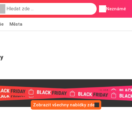
Neznámé
ie
Města
ay
Zobrazit všechny nabídky zde