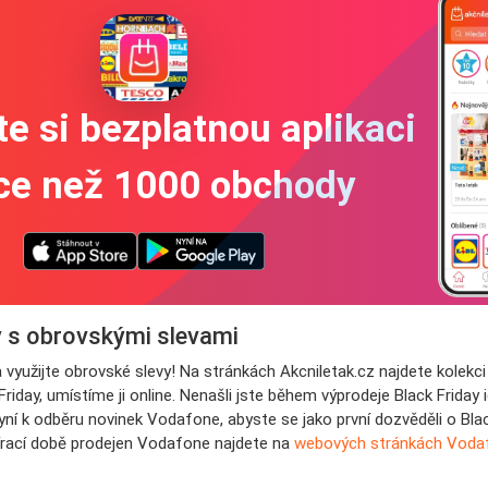
e si bezplatnou aplikaci
íce než 1000 obchody
y s obrovskými slevami
 a využijte obrovské slevy! Na stránkách Akcniletak.cz najdete kol
riday, umístíme ji online. Nenašli jste během výprodeje Black Friday
ní k odběru novinek Vodafone, abyste se jako první dozvěděli o Black
vírací době prodejen Vodafone najdete na
webových stránkách Voda