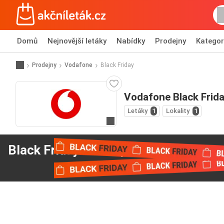
Domů
Nejnovější letáky
Nabídky
Prodejny
Kategor
Prodejny
Vodafone
Black Friday
Vodafone Black Frid
Letáky
1
Lokality
1
Přejít na webové stránky
Black Friday nabídky
od Vodafone