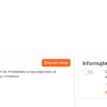
Informujt
Zobrazit leták
C
1
dní. Prohlédněte si nejnovější leták od
up v Vodafone.
V
1
N