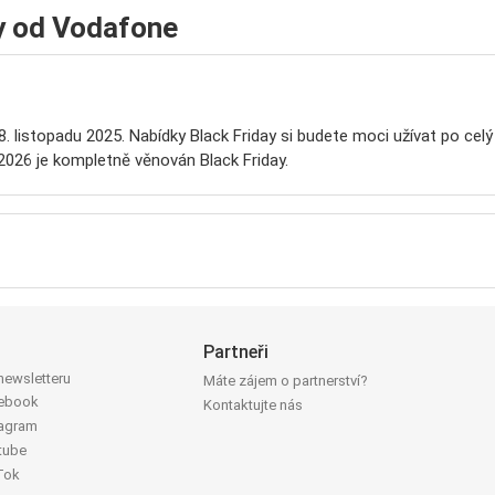
ay od Vodafone
8. listopadu 2025. Nabídky Black Friday si budete moci užívat po cel
026 je kompletně věnován Black Friday.
Partneři
 newsletteru
Máte zájem o partnerství?
cebook
Kontaktujte nás
tagram
tube
Tok