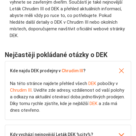
vyhnete se zavřeným dveřím. Součástí je také nejnovější
Leták Chrudim III od DEK a přehled aktuálních informací,
abyste měli vždy po ruce to, co potřebujete. Pokud
hledáte další detaily o DEK v Chrudim III nebo okolních
místech, doporučujeme navštívit oficiální webové stránky
DEK.
Nejčastěji pokládané otázky o DEK
Kde najdu DEK prodejny v
Chrudim III
?
Na této stránce najdete přehled všech
DEK
pobočky v
Chrudim III
. Uvidíte zde adresy, vzdálenost od vaší polohy
a odkazy na aktuální otevírací doba jednotlivých prodejen.
Díky tomu rychle zjistíte, kde je nejbližší
DEK
a zda má
dnes otevřeno.
Kdy vychází nejnovější Leták DEK %city%?