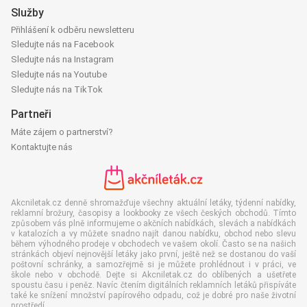
Služby
Přihlášení k odběru newsletteru
Sledujte nás na Facebook
Sledujte nás na Instagram
Sledujte nás na Youtube
Sledujte nás na TikTok
Partneři
Máte zájem o partnerství?
Kontaktujte nás
Akcniletak.cz denně shromažďuje všechny aktuální letáky, týdenní nabídky,
reklamní brožury, časopisy a lookbooky ze všech českých obchodů. Tímto
způsobem vás plně informujeme o akčních nabídkách, slevách a nabídkách
v katalozích a vy můžete snadno najít danou nabídku, obchod nebo slevu
během výhodného prodeje v obchodech ve vašem okolí. Často se na našich
stránkách objeví nejnovější letáky jako první, ještě než se dostanou do vaší
poštovní schránky, a samozřejmě si je můžete prohlédnout i v práci, ve
škole nebo v obchodě. Dejte si Akcniletak.cz do oblíbených a ušetřete
spoustu času i peněz. Navíc čtením digitálních reklamních letáků přispíváte
také ke snížení množství papírového odpadu, což je dobré pro naše životní
prostředí.