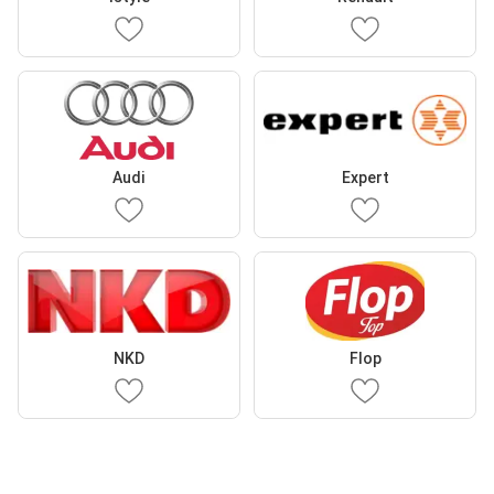
Audi
Expert
NKD
Flop