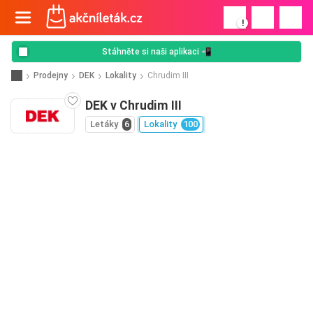
!
Stáhněte si naši aplikaci 📲
Prodejny
DEK
Lokality
Chrudim III
DEK v Chrudim III
Letáky
6
Lokality
100