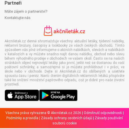
Partneři
Máte zájem o partnerství?
Kontaktujte nás
Akcniletak.cz denně shromažďuje všechny aktuální letáky, týdenní nabídky,
reklamní brožury, časopisy a lookbooky ze všech českých obchodů. Tímto
způsobem vás plně informujeme o akčních nabídkách, slevách a nabídkách
v katalozích a vy můžete snadno najít danou nabídku, obchod nebo slevu
během výhodného prodeje v obchodech ve vašem okolí. Často se na našich
stránkách objeví nejnovější letáky jako první, ještě než se dostanou do vaší
poštovní schránky, a samozřejmě si je můžete prohlédnout i v práci, ve
škole nebo v obchodě. Dejte si Akcniletak.cz do oblíbených a ušetřete
spoustu času i peněz. Navíc čtením digitálních reklamních letáků přispíváte
také ke snížení množství papírového odpadu, což je dobré pro naše životní
prostředí.
Všechna práva vyhrazena © Akcniletak.cz 2026 |
Odmítnutí odpovědnosti
|
Podmínky a pravidla
|
Zásady ochrany osobních údajů
|
Zásady používání
souborů cookie