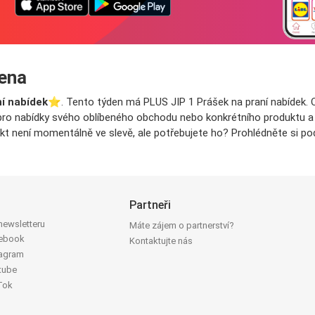
cena
í nabídek
⭐️. Tento týden má PLUS JIP 1 Prášek na praní nabídek. O
y pro nabídky svého oblíbeného obchodu nebo konkrétního produktu a na
kt není momentálně ve slevě, ale potřebujete ho? Prohlédněte si po
Partneři
 newsletteru
Máte zájem o partnerství?
cebook
Kontaktujte nás
tagram
tube
Tok