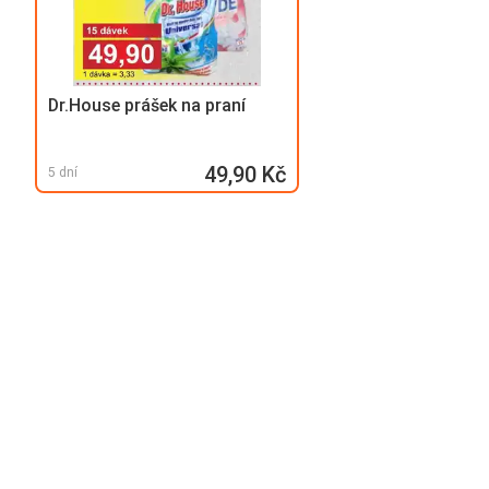
Dr.House prášek na praní
49,90 Kč
5 dní