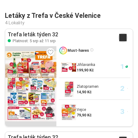
Letáky z Trefa v České Velenice
4 Lokality
Trefa leták týden 32
Platnost: 5 srp až 11 srp
Must-haves
Jihlavanka
199,90 Kč
Zlatopramen
14,90 Kč
Vejce
79,90 Kč
Trefa leták týden 32