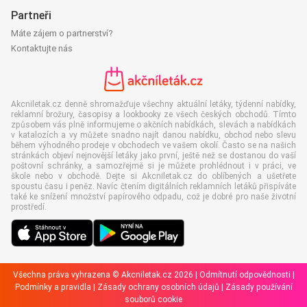
Partneři
Máte zájem o partnerství?
Kontaktujte nás
Akcniletak.cz denně shromažďuje všechny aktuální letáky, týdenní nabídky,
reklamní brožury, časopisy a lookbooky ze všech českých obchodů. Tímto
způsobem vás plně informujeme o akčních nabídkách, slevách a nabídkách
v katalozích a vy můžete snadno najít danou nabídku, obchod nebo slevu
během výhodného prodeje v obchodech ve vašem okolí. Často se na našich
stránkách objeví nejnovější letáky jako první, ještě než se dostanou do vaší
poštovní schránky, a samozřejmě si je můžete prohlédnout i v práci, ve
škole nebo v obchodě. Dejte si Akcniletak.cz do oblíbených a ušetřete
spoustu času i peněz. Navíc čtením digitálních reklamních letáků přispíváte
také ke snížení množství papírového odpadu, což je dobré pro naše životní
prostředí.
Všechna práva vyhrazena © Akcniletak.cz 2026 |
Odmítnutí odpovědnosti
|
Podmínky a pravidla
|
Zásady ochrany osobních údajů
|
Zásady používání
souborů cookie