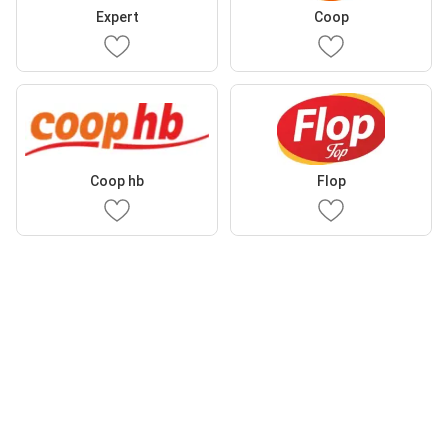
Expert
Coop
Coop hb
Flop