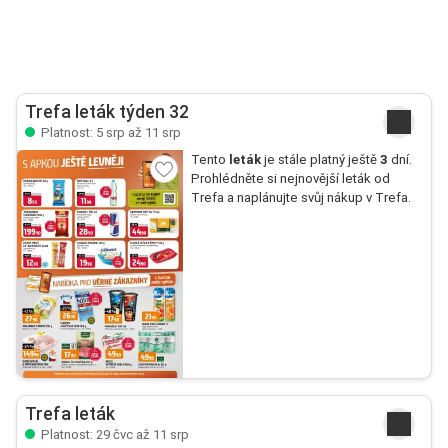
Trefa leták týden 32
Platnost: 5 srp až 11 srp
Tento
leták
je stále platný ještě
3
dní.
Prohlédněte si nejnovější leták od
Trefa a naplánujte svůj nákup v Trefa.
Trefa leták
Platnost: 29 čvc až 11 srp