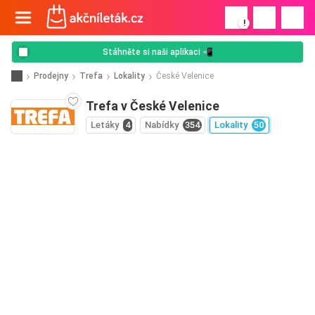
!
Stáhněte si naši aplikaci 📲
Prodejny
Trefa
Lokality
České Velenice
Trefa v České Velenice
Letáky
4
Nabídky
354
Lokality
50