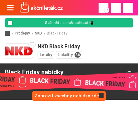
!
Stáhněte si naši aplikaci 📲
Prodejny
NKD
Black Friday
NKD Black Friday
Letáky
Lokality
36
Black Friday nabídky
od NKD
Zobrazit všechny nabídky zde