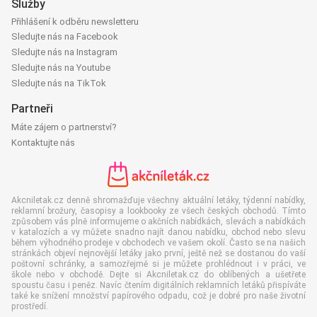
Služby
Přihlášení k odběru newsletteru
Sledujte nás na Facebook
Sledujte nás na Instagram
Sledujte nás na Youtube
Sledujte nás na TikTok
Partneři
Máte zájem o partnerství?
Kontaktujte nás
Akcniletak.cz denně shromažďuje všechny aktuální letáky, týdenní nabídky,
reklamní brožury, časopisy a lookbooky ze všech českých obchodů. Tímto
způsobem vás plně informujeme o akčních nabídkách, slevách a nabídkách
v katalozích a vy můžete snadno najít danou nabídku, obchod nebo slevu
během výhodného prodeje v obchodech ve vašem okolí. Často se na našich
stránkách objeví nejnovější letáky jako první, ještě než se dostanou do vaší
poštovní schránky, a samozřejmě si je můžete prohlédnout i v práci, ve
škole nebo v obchodě. Dejte si Akcniletak.cz do oblíbených a ušetřete
spoustu času i peněz. Navíc čtením digitálních reklamních letáků přispíváte
také ke snížení množství papírového odpadu, což je dobré pro naše životní
prostředí.