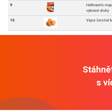
9
Hellmann's maj
vybrané druhy
10
Vejce čerstvá 
Stáhnět
s v