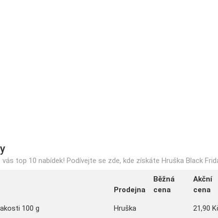
ky
o vás top 10 nabídek! Podívejte se zde, kde získáte Hruška Black Frida
Běžná
Akční
Prodejna
cena
cena
jakosti 100 g
Hruška
21,90 K