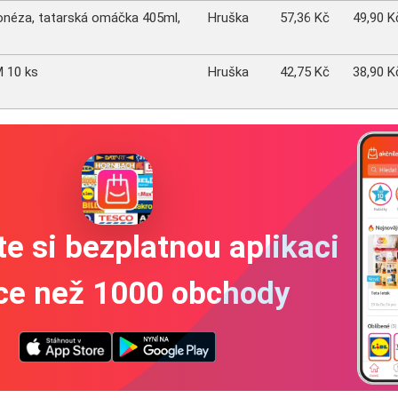
onéza, tatarská omáčka 405ml,
Hruška
57,36 Kč
49,90 K
M 10 ks
Hruška
42,75 Kč
38,90 K
e si bezplatnou aplikaci
íce než 1000 obchody