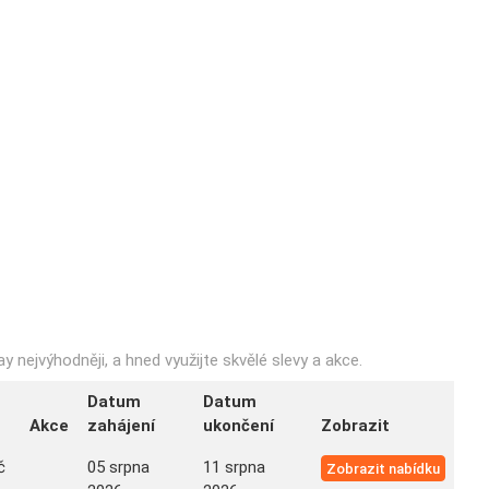
y nejvýhodněji, a hned využijte skvělé slevy a akce.
Datum
Datum
Akce
zahájení
ukončení
Zobrazit
č
05 srpna
11 srpna
Zobrazit nabídku