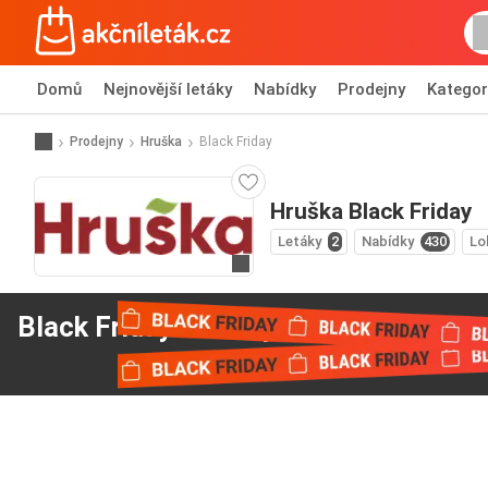
Domů
Nejnovější letáky
Nabídky
Prodejny
Kategor
Prodejny
Hruška
Black Friday
Hruška Black Friday
Letáky
2
Nabídky
430
Lo
Přejít na webové stránky
Black Friday nabídky
od Hruška