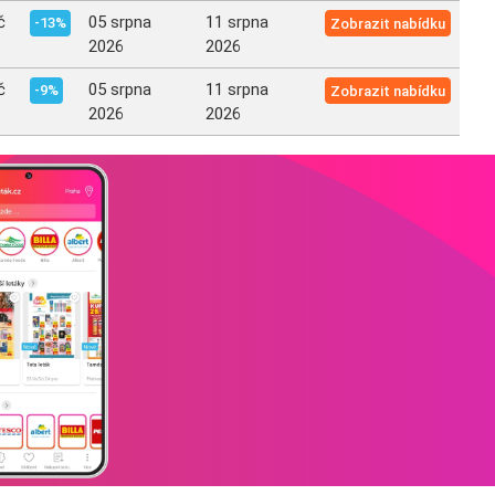
č
05 srpna
11 srpna
-13%
Zobrazit nabídku
2026
2026
č
05 srpna
11 srpna
-9%
Zobrazit nabídku
2026
2026