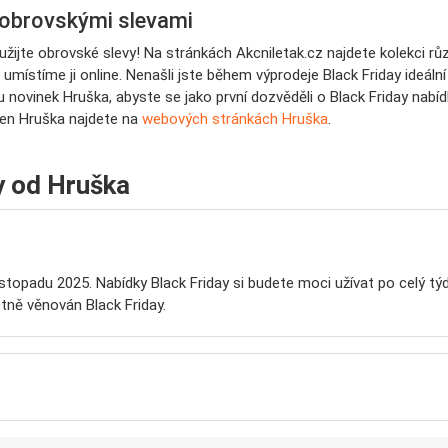
 obrovskými slevami
využijte obrovské slevy! Na stránkách Akcniletak.cz najdete kolekci
 umístíme ji online. Nenašli jste během výprodeje Black Friday ideál
 novinek Hruška, abyste se jako první dozvěděli o Black Friday nabíd
ejen Hruška najdete na
webových stránkách Hruška
.
y od Hruška
istopadu 2025. Nabídky Black Friday si budete moci užívat po celý t
ně věnován Black Friday.