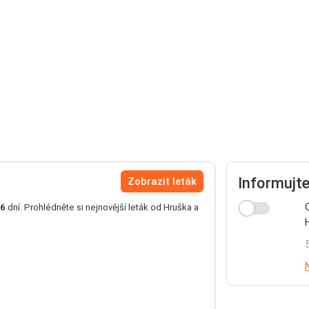
Informujt
Zobrazit leták
6
dní. Prohlédněte si nejnovější leták od Hruška a