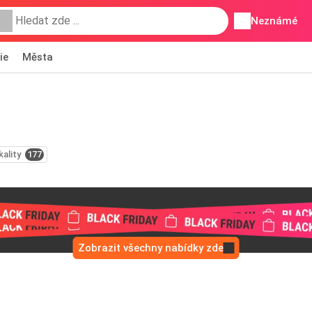
Neznámé
ie
Města
kality
177
Zobrazit všechny nabídky zde