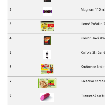
2
Magnum 110ml, 
3
Hamé Paštika 7
4
Kmotr Havířská
5
Kofola 2l, různ
6
Krušovice králo
7
Kaiserka cereáln
8
Trampský salá