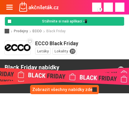
!
Stáhněte si naši aplikaci 📲
Prodejny
ECCO
Black Friday
ECCO Black Friday
Letáky
Lokality
23
Black Friday nabídky
od ECCO
Zobrazit všechny nabídky zde