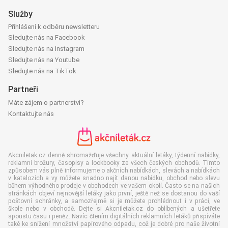
Služby
Přihlášení k odběru newsletteru
Sledujte nás na Facebook
Sledujte nás na Instagram
Sledujte nás na Youtube
Sledujte nás na TikTok
Partneři
Máte zájem o partnerství?
Kontaktujte nás
Akcniletak.cz denně shromažďuje všechny aktuální letáky, týdenní nabídky,
reklamní brožury, časopisy a lookbooky ze všech českých obchodů. Tímto
způsobem vás plně informujeme o akčních nabídkách, slevách a nabídkách
v katalozích a vy můžete snadno najít danou nabídku, obchod nebo slevu
během výhodného prodeje v obchodech ve vašem okolí. Často se na našich
stránkách objeví nejnovější letáky jako první, ještě než se dostanou do vaší
poštovní schránky, a samozřejmě si je můžete prohlédnout i v práci, ve
škole nebo v obchodě. Dejte si Akcniletak.cz do oblíbených a ušetřete
spoustu času i peněz. Navíc čtením digitálních reklamních letáků přispíváte
také ke snížení množství papírového odpadu, což je dobré pro naše životní