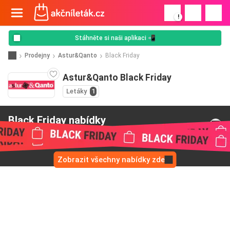
!
Stáhněte si naši aplikaci 📲
Prodejny
Astur&Qanto
Black Friday
Astur&Qanto Black Friday
Letáky
1
Black Friday nabídky
od Astur&Qanto
Zobrazit všechny nabídky zde