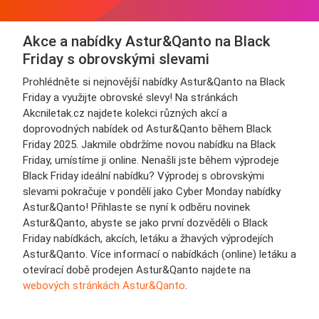
Akce a nabídky Astur&Qanto na Black
Friday s obrovskými slevami
Prohlédněte si nejnovější nabídky Astur&Qanto na Black
Friday a využijte obrovské slevy! Na stránkách
Akcniletak.cz najdete kolekci různých akcí a
doprovodných nabídek od Astur&Qanto během Black
Friday 2025. Jakmile obdržíme novou nabídku na Black
Friday, umístíme ji online. Nenašli jste během výprodeje
Black Friday ideální nabídku? Výprodej s obrovskými
slevami pokračuje v pondělí jako Cyber Monday nabídky
Astur&Qanto! Přihlaste se nyní k odběru novinek
Astur&Qanto, abyste se jako první dozvěděli o Black
Friday nabídkách, akcích, letáku a žhavých výprodejích
Astur&Qanto. Více informací o nabídkách (online) letáku a
otevírací době prodejen Astur&Qanto najdete na
webových stránkách Astur&Qanto
.