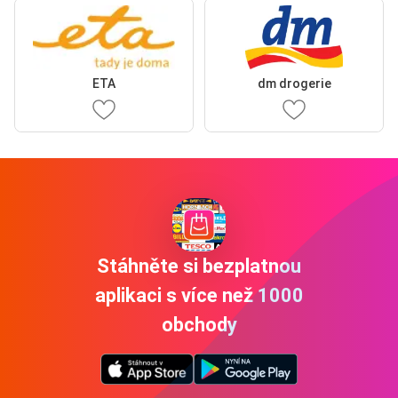
ETA
dm drogerie
Stáhněte si bezplatnou
aplikaci s více než 1000
obchody