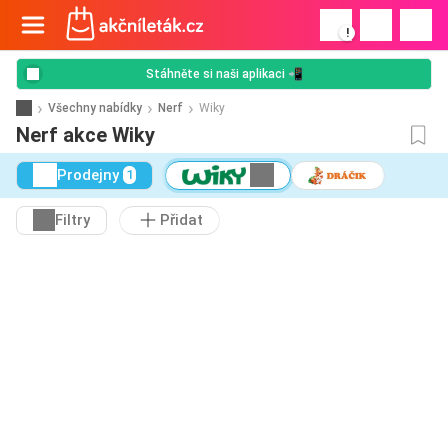
!
Stáhněte si naši aplikaci 📲
Všechny nabídky
Nerf
Wiky
Nerf akce Wiky
Prodejny
1
Filtry
Přidat