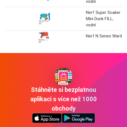
vodní
Nerf Super Soaker
Mini Dunk FILL,
vodní
Nerf N Series Ward
Stáhněte si bezplatnou
aplikaci s více než 1000
obchody