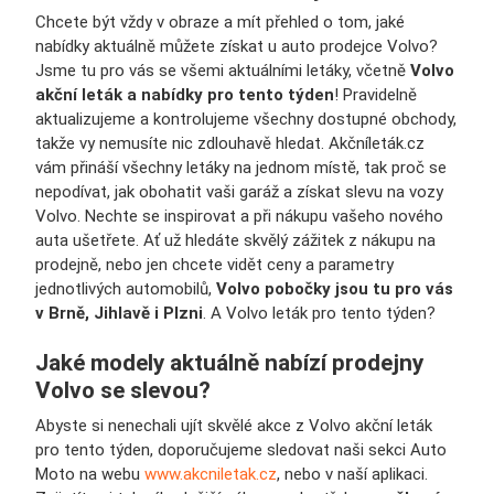
Chcete být vždy v obraze a mít přehled o tom, jaké
nabídky aktuálně můžete získat u auto prodejce Volvo?
Jsme tu pro vás se všemi aktuálními letáky, včetně
Volvo
akční leták a nabídky pro tento týden
! Pravidelně
aktualizujeme a kontrolujeme všechny dostupné obchody,
takže vy nemusíte nic zdlouhavě hledat. Akčníleták.cz
vám přináší všechny letáky na jednom místě, tak proč se
nepodívat, jak obohatit vaši garáž a získat slevu na vozy
Volvo. Nechte se inspirovat a při nákupu vašeho nového
auta ušetřete. Ať už hledáte skvělý zážitek z nákupu na
prodejně, nebo jen chcete vidět ceny a parametry
jednotlivých automobilů,
Volvo pobočky jsou tu pro vás
v Brně, Jihlavě i Plzni
. A Volvo leták pro tento týden?
Jaké modely aktuálně nabízí prodejny
Volvo se slevou?
Abyste si nenechali ujít skvělé akce z Volvo akční leták
pro tento týden, doporučujeme sledovat naši sekci Auto
Moto na webu
www.akcniletak.cz
, nebo v naší aplikaci.