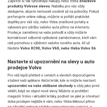
Zajistíte si tak výhodnější nákupy, nebo třeba
značkové
produkty Volvo
se slevou
. Nabídku pro vás vždy
sledujeme, abyste nemuseli osobně až na pobočky. Pokud
preferujete online nákup, můžete si pořídit praktické
doplňky pro váš vůz, nebo třeba značkové potahy a
vybavení pro údržbu vašeho auta přímo na internetu.
Prodej je zaměřený na vaše pohodlí a vždy můžete
kontaktovat odborně vyškolené zaměstnance, kteří vám
rádi pomohou s výběrem vašeho nového auta. Ať už
hledáte
Volvo XC90, Volvo V60, nebo třeba Volvo S6
.
Nastavte si upozornění na slevy u auto
prodejce Volvo
Pro váš lepší přehled o cenách a slevách doporučujeme
stažení naší aplikace Akční leták, kde si můžete nastavit
upozornění na vaše oblíbené obchody
a vždy jako první
vědět, když se objeví nové slevy. Můžete si prohlížet
magazín Volvo i aktuální letáky, podívat se jaké je otevírací
doba prodejen nejblíže k vám, nebo třeba kliknout přímo
na oficiální webové stránky
www.volvocars.com/cz
, a