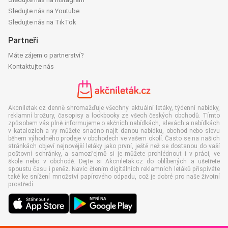
Sledujte nás na Youtube
Sledujte nás na TikTok
Partneři
Máte zájem o partnerství?
Kontaktujte nás
Akcniletak.cz denně shromažďuje všechny aktuální letáky, týdenní nabídky,
reklamní brožury, časopisy a lookbooky ze všech českých obchodů. Tímto
způsobem vás plně informujeme o akčních nabídkách, slevách a nabídkách
v katalozích a vy můžete snadno najít danou nabídku, obchod nebo slevu
během výhodného prodeje v obchodech ve vašem okolí. Často se na našich
stránkách objeví nejnovější letáky jako první, ještě než se dostanou do vaší
poštovní schránky, a samozřejmě si je můžete prohlédnout i v práci, ve
škole nebo v obchodě. Dejte si Akcniletak.cz do oblíbených a ušetřete
spoustu času i peněz. Navíc čtením digitálních reklamních letáků přispíváte
také ke snížení množství papírového odpadu, což je dobré pro naše životní
prostředí.