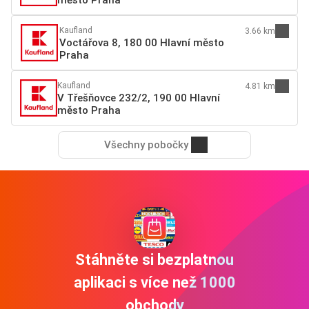
Kaufland
3.66 km
Voctářova 8, 180 00 Hlavní město
Praha
Kaufland
4.81 km
V Třešňovce 232/2, 190 00 Hlavní
město Praha
Všechny pobočky
Stáhněte si bezplatnou
aplikaci s více než 1000
obchody