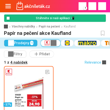
!
Stáhněte si naši aplikaci 📲
Všechny nabídky
Papír na pečení
Kaufland
Papír na pečení akce Kaufland
Prodejny
1
Filtry
Přidat
1 z
4 nabídek
Relevance
-37%