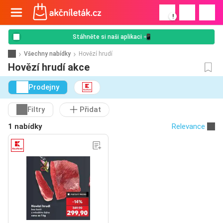
!
Stáhněte si naši aplikaci 📲
Všechny nabídky
Hovězí hrudí
Hovězí hrudí akce
Prodejny
Filtry
Přidat
1 nabídky
Relevance