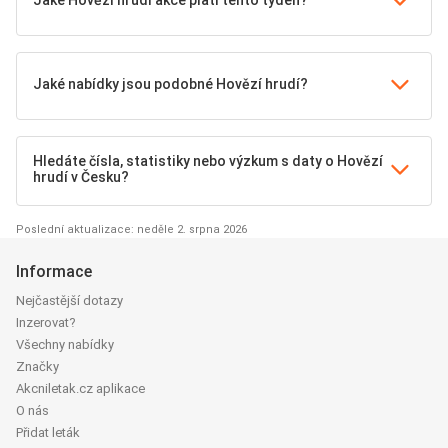
Jaké Hovězí hrudí akce platí tento týden?
Jaké nabídky jsou podobné Hovězí hrudí?
Hledáte čísla, statistiky nebo výzkum s daty o Hovězí
hrudí v Česku?
Poslední aktualizace: neděle 2. srpna 2026
Informace
Nejčastější dotazy
Inzerovat?
Všechny nabídky
Značky
Akcniletak.cz aplikace
O nás
Přidat leták