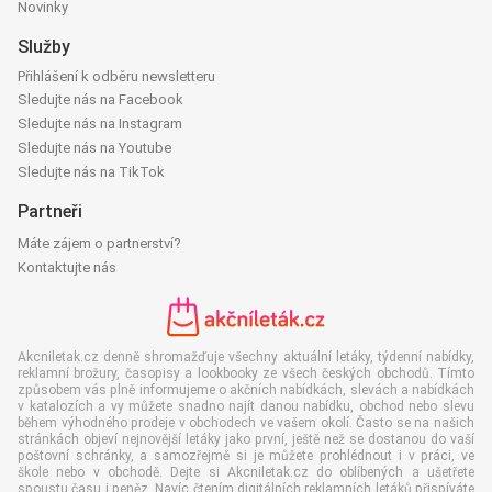
Novinky
Služby
Přihlášení k odběru newsletteru
Sledujte nás na Facebook
Sledujte nás na Instagram
Sledujte nás na Youtube
Sledujte nás na TikTok
Partneři
Máte zájem o partnerství?
Kontaktujte nás
Akcniletak.cz denně shromažďuje všechny aktuální letáky, týdenní nabídky,
reklamní brožury, časopisy a lookbooky ze všech českých obchodů. Tímto
způsobem vás plně informujeme o akčních nabídkách, slevách a nabídkách
v katalozích a vy můžete snadno najít danou nabídku, obchod nebo slevu
během výhodného prodeje v obchodech ve vašem okolí. Často se na našich
stránkách objeví nejnovější letáky jako první, ještě než se dostanou do vaší
poštovní schránky, a samozřejmě si je můžete prohlédnout i v práci, ve
škole nebo v obchodě. Dejte si Akcniletak.cz do oblíbených a ušetřete
spoustu času i peněz. Navíc čtením digitálních reklamních letáků přispíváte