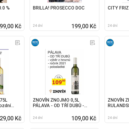
0.0 %
BRILLA! PROSECCO DOC
CITY FRI
99,00 Kč
199,00 Kč
24 dní
24 dní
75L
ZNOVÍN ZNOJMO 0,5L
ZNOVÍN Z
ozdní
PÁLAVA - OD TŘÍ DUBŮ -
RULANDSK
víno suché
výběr z hroznů - ročník 2021 -
polosladké
29,00 Kč
109,00 Kč
24 dní
24 dní