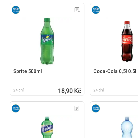
Sprite 500ml
Coca-Cola 0,5l 0.5l
18,90 Kč
24 dní
24 dní