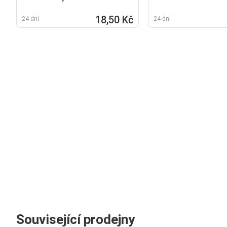
18,50 Kč
24 dní
24 dní
Související prodejny