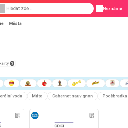
Neznámé
ie
Města
kality
3
erální voda
Máta
Cabernet sauvignon
Poděbradka