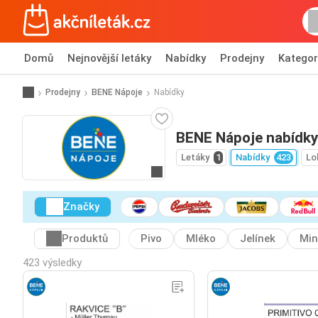
Domů
Nejnovější letáky
Nabídky
Prodejny
Kategor
Prodejny
BENE Nápoje
Nabídky
BENE Nápoje nabídky
Letáky
1
Nabídky
423
Lo
Přejít na webové stránky
Značky
Produktů
Pivo
Mléko
Jelínek
Min
423 výsledky