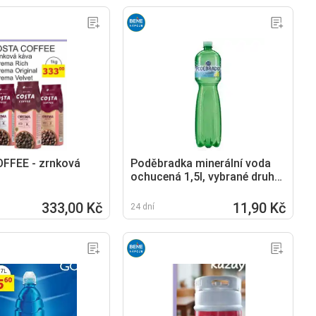
FFEE - zrnková
Poděbradka minerální voda
ochucená 1,5l, vybrané druhy
1.5l
333,00 Kč
11,90 Kč
24 dní