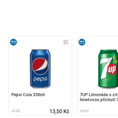
Pepsi Cola 330ml
7UP Limonáda s ci
limetovou příchutí
13,50 Kč
24 dní
24 dní