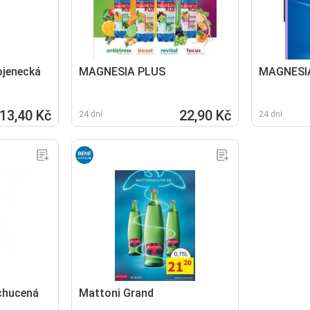
ojenecká
MAGNESIA PLUS
MAGNESI
13,40 Kč
22,90 Kč
24 dní
24 dní
chucená
Mattoni Grand