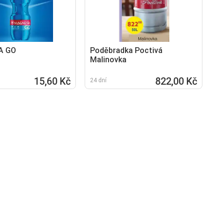
A GO
Poděbradka Poctivá
Malinovka
15,60 Kč
822,00 Kč
24 dní