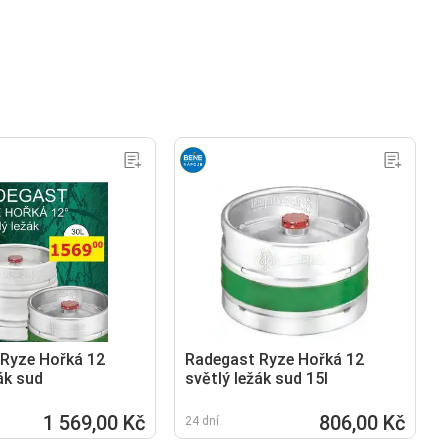
Ryze Hořká 12
Radegast Ryze Hořká 12
ák sud
světlý ležák sud 15l
1 569,00 Kč
806,00 Kč
24 dní