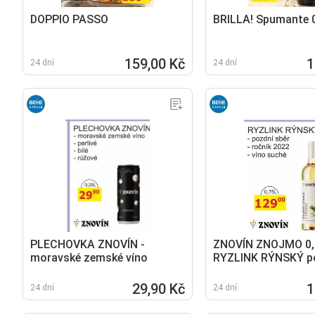
DOPPIO PASSO
BRILLA! Spumante 
159,00 Kč
1
24 dní
24 dní
PLECHOVKA ZNOVÍN -
ZNOVÍN ZNOJMO 0,
moravské zemské víno
RYZLINK RÝNSKÝ p
sběr ročník 2022 - 
29,90 Kč
1
24 dní
24 dní