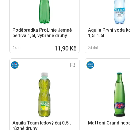
Poděbradka ProLinie Jemně
Aquila První voda k
perlivá 1,5l, vybrané druhy
1,5l 1.5l
11,90 Kč
24 dní
24 dní
Aquila Team ledový čaj 0,5l,
Mattoni Grand neo
různé druhy