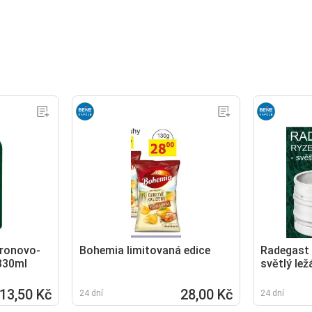
tronovo-
Bohemia limitovaná edice
Radegast 
 330ml
světlý lež
13,50 Kč
28,00 Kč
24 dní
24 dní