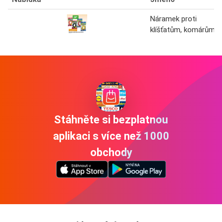
Náramek proti
klíšťatům, komárům
Stáhněte si bezplatnou
aplikaci s více než 1000
obchody