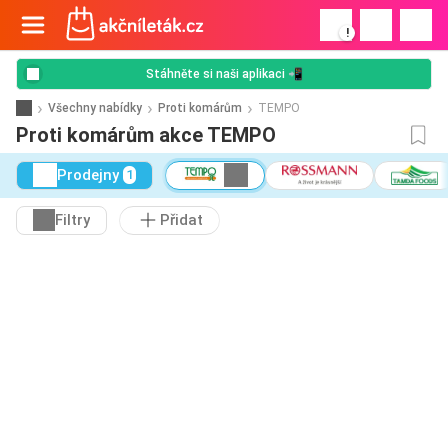
!
Stáhněte si naši aplikaci 📲
Všechny nabídky
Proti komárům
TEMPO
Proti komárům akce TEMPO
Prodejny
1
Filtry
Přidat