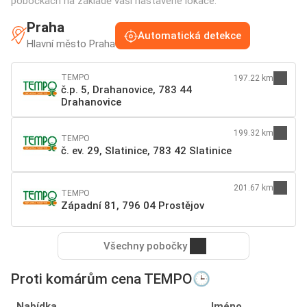
pobočkách na základě vaší nastavené lokace:
Praha
Automatická detekce
Hlavní město Praha
TEMPO
197.22 km
č.p. 5, Drahanovice, 783 44
Drahanovice
199.32 km
TEMPO
č. ev. 29, Slatinice, 783 42 Slatinice
201.67 km
TEMPO
Západní 81, 796 04 Prostějov
Všechny pobočky
Proti komárům cena TEMPO🕒
Nabídka
Jméno