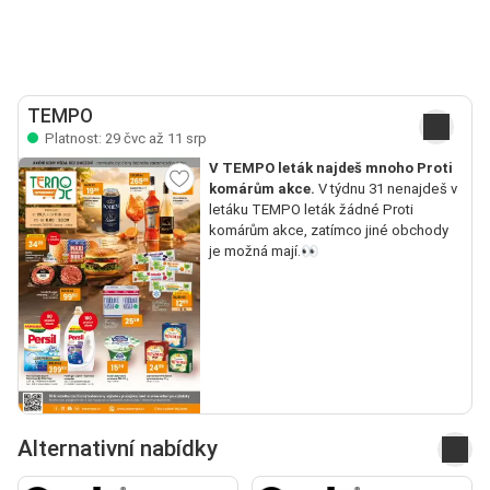
TEMPO
Platnost: 29 čvc až 11 srp
V TEMPO leták najdeš mnoho Proti
komárům akce.
V týdnu 31 nenajdeš v
letáku TEMPO leták žádné Proti
komárům akce, zatímco jiné obchody
je možná mají.👀
Alternativní nabídky