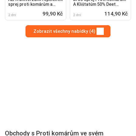
sprej proti komárům a
A Klištatúm 50% Deet
klíšťatům, 150 ml
130ml-180ml
99,90 Kč
114,90 Kč
2 dní
2 dní
Zobrazit všechny nabídky (4)
Obchody s Proti komárům ve svém