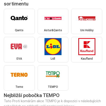
sortimentu
Qanto
Astur&Qanto
Uni Hobby
EVA
Lidl
Kaufland
Terno
TEMPO
Nejbližší pobočka TEMPO
Tato Proti komárům akce TEMPO je k dispozici v následujících