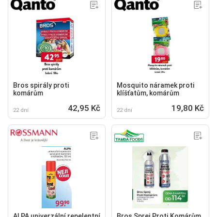
Bros spirály proti
Mosquito náramek proti
komárům
klíšťatům, komárům
42,95 Kč
19,80 Kč
22 dní
22 dní
ALPA univerzální repelentní
Bros Sprej Proti Komárům