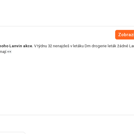
Zobrazi
noho Lanvin akce.
V týdnu 32 nenajdeš v letáku Dm drogerie leták žádné La
mají.👀