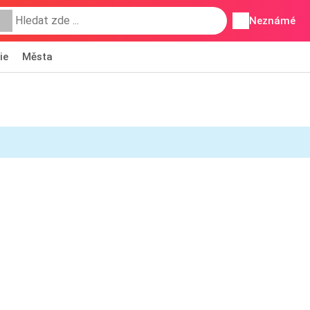
Neznámé
ie
Města