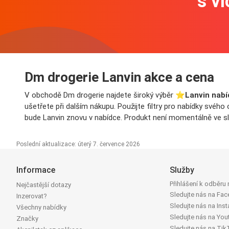
s v
Dm drogerie Lanvin akce a cena
V obchodě Dm drogerie najdete široký výběr ⭐️
Lanvin nabí
ušetřete při dalším nákupu. Použijte filtry pro nabídky svéh
bude Lanvin znovu v nabídce. Produkt není momentálně ve sle
Poslední aktualizace: úterý 7. července 2026
Informace
Služby
Přihlášení k odběru
Nejčastější dotazy
Sledujte nás na Fa
Inzerovat?
Sledujte nás na Ins
Všechny nabídky
Sledujte nás na You
Značky
Sledujte nás na Tik