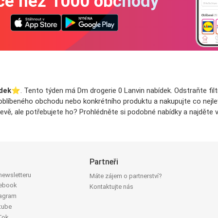
íce než 1000 obchody
dek
⭐️. Tento týden má Dm drogerie 0 Lanvin nabídek. Odstraňte filt
o oblíbeného obchodu nebo konkrétního produktu a nakupujte co nejlevn
vě, ale potřebujete ho? Prohlédněte si podobné nabídky a najděte v
Partneři
 newsletteru
Máte zájem o partnerství?
cebook
Kontaktujte nás
tagram
tube
Tok