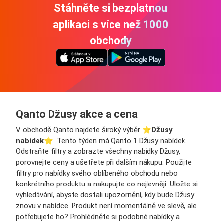
Stáhněte si bezplatnou
aplikaci s více než 1000
obchody
Qanto Džusy akce a cena
V obchodě Qanto najdete široký výběr ⭐️
Džusy
nabídek
⭐️. Tento týden má Qanto 1 Džusy nabídek.
Odstraňte filtry a zobrazte všechny nabídky Džusy,
porovnejte ceny a ušetřete při dalším nákupu. Použijte
filtry pro nabídky svého oblíbeného obchodu nebo
konkrétního produktu a nakupujte co nejlevněji. Uložte si
vyhledávání, abyste dostali upozornění, kdy bude Džusy
znovu v nabídce. Produkt není momentálně ve slevě, ale
potřebujete ho? Prohlédněte si podobné nabídky a