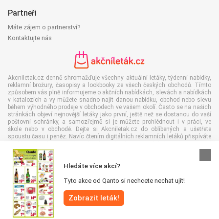
Partneři
Máte zájem o partnerství?
Kontaktujte nás
Akcniletak.cz denně shromažďuje všechny aktuální letáky, týdenní nabídky,
reklamní brožury, časopisy a lookbooky ze všech českých obchodů. Tímto
způsobem vás plně informujeme o akčních nabídkách, slevách a nabídkách
v katalozích a vy můžete snadno najít danou nabídku, obchod nebo slevu
během výhodného prodeje v obchodech ve vašem okolí. Často se na našich
stránkách objeví nejnovější letáky jako první, ještě než se dostanou do vaší
poštovní schránky, a samozřejmě si je můžete prohlédnout i v práci, ve
škole nebo v obchodě. Dejte si Akcniletak.cz do oblíbených a ušetřete
spoustu času i peněz. Navíc čtením digitálních reklamních letáků přispíváte
také ke snížení množství papírového odpadu, což je dobré pro naše životní
prostředí.
Hledáte více akcí?
Tyto akce od Qanto si nechcete nechat ujít!
Zobrazit leták!
Všechna práva vyhrazena © Akcniletak.cz 2026 |
Odmítnutí odpovědnosti
|
Podmínky a pravidla
|
Zásady ochrany osobních údajů
|
Zásady používání
souborů cookie