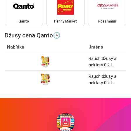
Qanto
Penny Market
Rossmann
Džusy cena Qanto🕒
Nabídka
Jméno
Rauch džusy a
nektary 0.2 L
Rauch džusy a
nektary 0.2 L