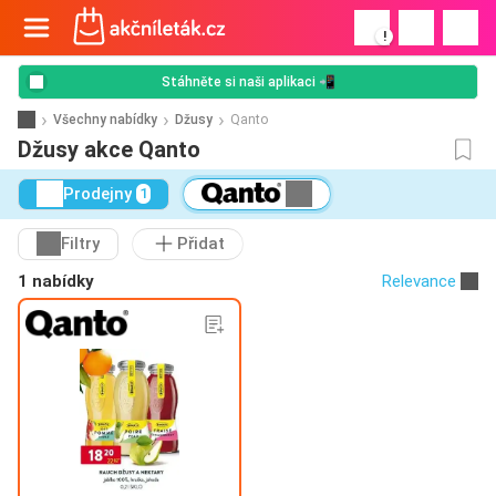
!
Stáhněte si naši aplikaci 📲
Všechny nabídky
Džusy
Qanto
Džusy akce Qanto
Prodejny
1
Filtry
Přidat
1 nabídky
Relevance