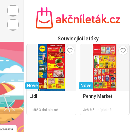
Související letáky
Nové
Nové
Lidl
Penny Market
Ještě 3 dní platné
Ještě 5 dní platné