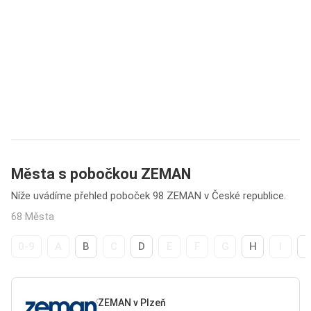
Města s pobočkou ZEMAN
Níže uvádíme přehled poboček 98 ZEMAN v České republice.
68 Města
0-9
A
B
C
D
E
F
G
H
I
ZEMAN v Plzeň