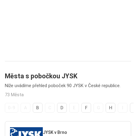
Města s pobočkou JYSK
Níže uvádíme přehled poboček 90 JYSK v České republice.
73 Města
0-9
A
B
C
D
E
F
G
H
I
JYSK v Brno