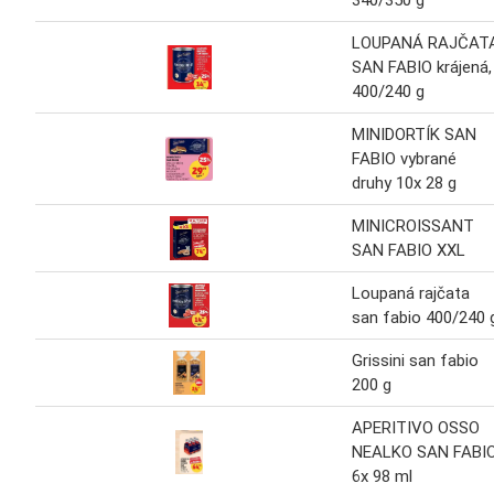
340/350 g
LOUPANÁ RAJČAT
SAN FABIO krájená,
400/240 g
MINIDORTÍK SAN
FABIO vybrané
druhy 10x 28 g
MINICROISSANT
SAN FABIO XXL
Loupaná rajčata
san fabio 400/240 
Grissini san fabio
200 g
APERITIVO OSSO
NEALKO SAN FABI
6x 98 ml