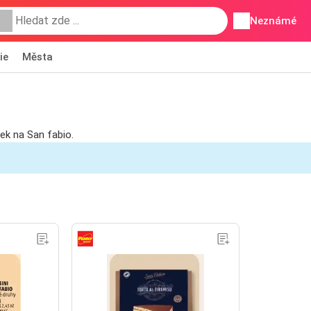
Neznámé
ie
Města
ek na San fabio.