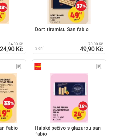
Dort tiramisu San fabio
34,90 Kč
79,90 Kč
24,90 Kč
49,90 Kč
3 dní
an fabio
Italské pečivo s glazurou san
fabio