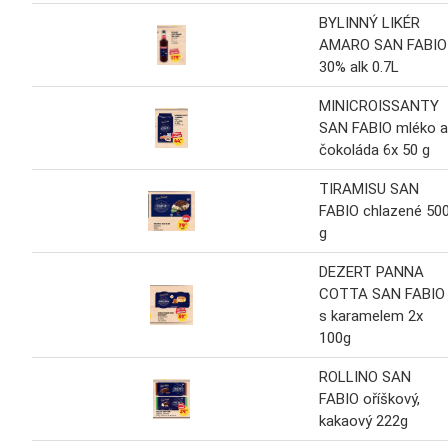
BYLINNÝ LIKÉR
AMARO SAN FABIO
30% alk 0.7L
MINICROISSANTY
SAN FABIO mléko a
čokoláda 6x 50 g
TIRAMISU SAN
FABIO chlazené 50
g
DEZERT PANNA
COTTA SAN FABIO
s karamelem 2x
100g
ROLLINO SAN
FABIO oříškový,
kakaový 222g