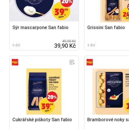
Sýr mascarpone San fabio
Grissini San fabio
49,90 Kč
39,90 Kč
3 dní
3 dní
Cukrářské piškoty San fabio
Bramborové noky s