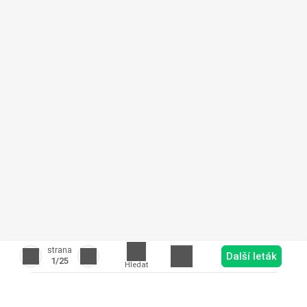
strana
Další leták
1
/25
Hledat