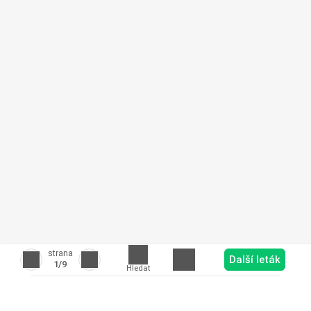
strana
Další leták
1
/9
Hledat