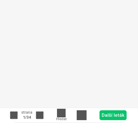
strana
Další leták
1
/34
Hledat