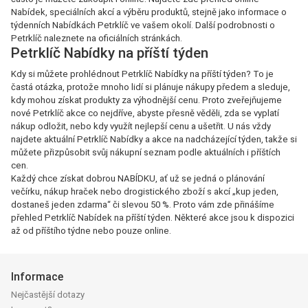
Nabídek, speciálních akcí a výběru produktů, stejně jako informace o
týdenních Nabídkách Petrklíč ve vašem okolí. Další podrobnosti o
Petrklíč naleznete na oficiálních stránkách.
Petrklíč Nabídky na příští týden
Kdy si můžete prohlédnout Petrklíč Nabídky na příští týden? To je
častá otázka, protože mnoho lidí si plánuje nákupy předem a sleduje,
kdy mohou získat produkty za výhodnější cenu. Proto zveřejňujeme
nové Petrklíč akce co nejdříve, abyste přesně věděli, zda se vyplatí
nákup odložit, nebo kdy využít nejlepší cenu a ušetřit. U nás vždy
najdete aktuální Petrklíč Nabídky a akce na nadcházející týden, takže si
můžete přizpůsobit svůj nákupní seznam podle aktuálních i příštích
cen.
Každý chce získat dobrou NABÍDKU, ať už se jedná o plánování
večírku, nákup hraček nebo drogistického zboží s akcí „kup jeden,
dostaneš jeden zdarma“ či slevou 50 %. Proto vám zde přinášíme
přehled Petrklíč Nabídek na příští týden. Některé akce jsou k dispozici
až od příštího týdne nebo pouze online.
Informace
Nejčastější dotazy