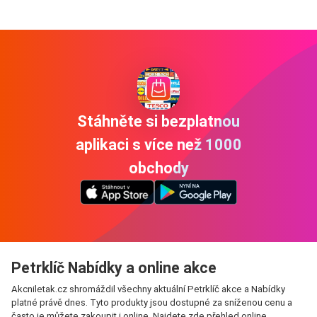
Stáhněte si bezplatnou
aplikaci s více než 1000
obchody
Petrklíč Nabídky a online akce
Akcniletak.cz shromáždil všechny aktuální Petrklíč akce a Nabídky
platné právě dnes. Tyto produkty jsou dostupné za sníženou cenu a
často je můžete zakoupit i online. Najdete zde přehled online