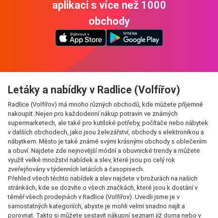
aplikaci s více než 1000
obchody
Letáky a nabídky v Radlice (Volfířov)
Radlice (Volfířov) má mnoho různých obchodů, kde můžete příjemně
nakoupit. Nejen pro každodenní nákup potravin ve známých
supermarketech, ale také pro kutilské potřeby, počítače nebo nábytek
v dalších obchodech, jako jsou železářství, obchody s elektronikou a
nábytkem. Město je také známé svými krásnými obchody s oblečením
a obuví. Najdete zde nejnovější módní a obuvnické trendy a můžete
využít velké množství nabídek a slev, které jsou po celý rok
zveřejňovány v týdenních letácích a časopisech.
Přehled všech těchto nabídek a slev najdete v brožurách na našich
stránkách, kde se dozvíte o všech značkách, které jsou k dostání v
téměř všech prodejnách v Radlice (Volfířov). Uvedli jsme je v
samostatných kategoriích, abyste je mohli velmi snadno najít a
porovnat. Takto si můžete sestavit nákupní seznam již doma nebo v