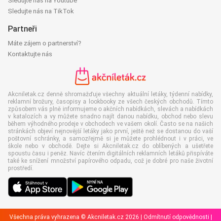
Sledujte nás na Youtube
Sledujte nás na TikTok
Partneři
Máte zájem o partnerství?
Kontaktujte nás
Akcniletak.cz denně shromažďuje všechny aktuální letáky, týdenní nabídky,
reklamní brožury, časopisy a lookbooky ze všech českých obchodů. Tímto
způsobem vás plně informujeme o akčních nabídkách, slevách a nabídkách
v katalozích a vy můžete snadno najít danou nabídku, obchod nebo slevu
během výhodného prodeje v obchodech ve vašem okolí. Často se na našich
stránkách objeví nejnovější letáky jako první, ještě než se dostanou do vaší
poštovní schránky, a samozřejmě si je můžete prohlédnout i v práci, ve
škole nebo v obchodě. Dejte si Akcniletak.cz do oblíbených a ušetřete
spoustu času i peněz. Navíc čtením digitálních reklamních letáků přispíváte
také ke snížení množství papírového odpadu, což je dobré pro naše životní
prostředí.
Všechna práva vyhrazena © Akcniletak.cz 2026 |
Odmítnutí odpovědnosti
|