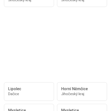
Jihočeský kraj
Jihočeský kraj
Lipolec
Horní Němčice
Dačice
Jihočeský kraj
Mysletice
Mysletice