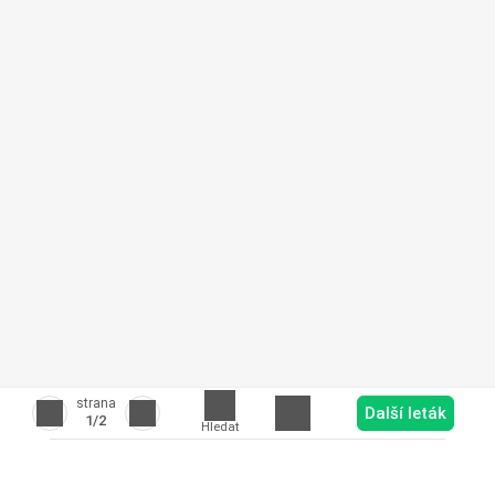
strana
Další leták
1
/2
Hledat