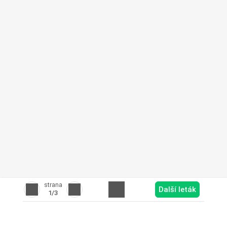
strana
Další leták
1
/3