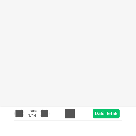
strana
Další leták
1
/14