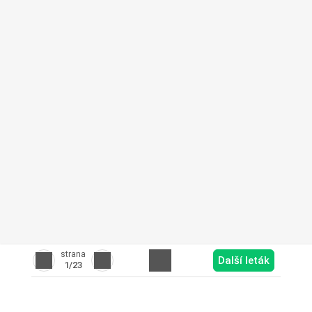
strana
Další leták
1
/23