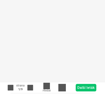
strana
Další leták
1
/9
Hledat