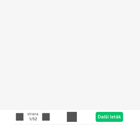
strana
Další leták
1
/52