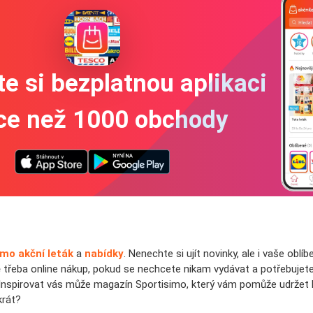
e si bezplatnou aplikaci
íce než 1000 obchody
imo akční leták
a
nabídky
. Nenechte si ujít novinky, ale i vaše obl
ě třeba online nákup, pokud se nechcete nikam vydávat a potřebujet
 Inspirovat vás může magazín Sportisimo, který vám pomůže udržet k
krát?