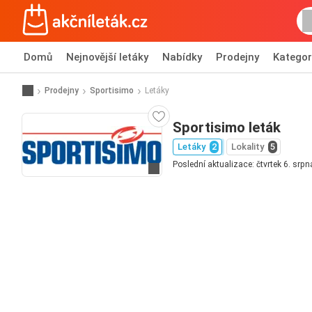
Domů
Nejnovější letáky
Nabídky
Prodejny
Kategor
Prodejny
Sportisimo
Letáky
Sportisimo leták
Letáky
2
Lokality
5
Poslední aktualizace: čtvrtek 6. srp
Přejít na webové stránky