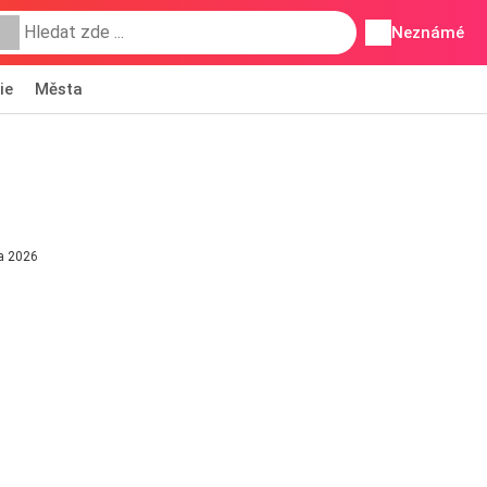
Neznámé
ie
Města
na 2026