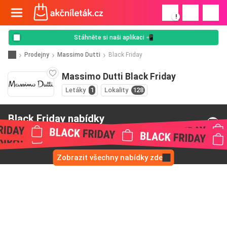
!
Stáhněte si naši aplikaci 📲
Prodejny
Massimo Dutti
Black Friday
Massimo Dutti Black Friday
Letáky
1
Lokality
128
Black Friday nabídky
od Massimo Dutti
Zobrazit všechny nabídky zde