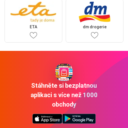
ETA
dm drogerie
Stáhněte si bezplatnou
aplikaci s více než 1000
obchody