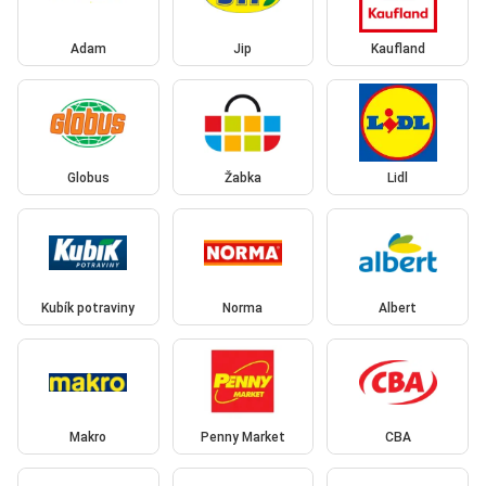
Adam
Jip
Kaufland
Globus
Žabka
Lidl
Kubík potraviny
Norma
Albert
Makro
Penny Market
CBA