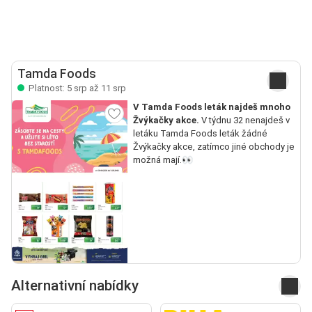
Tamda Foods
Platnost: 5 srp až 11 srp
V Tamda Foods leták najdeš mnoho
Žvýkačky akce.
V týdnu 32 nenajdeš v
letáku Tamda Foods leták žádné
Žvýkačky akce, zatímco jiné obchody je
možná mají.👀
Alternativní nabídky