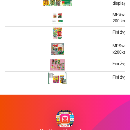
displayi
MPSweet
200 ks/ 
Fini žvýk
MPSweet
x200ks 1
Fini žvýk
Fini žvýk