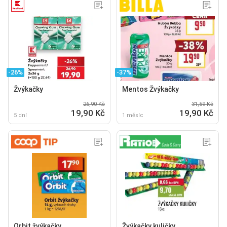
-26%
-37%
Žvýkačky
Mentos Žvýkačky
26,90 Kč
31,59 Kč
19,90 Kč
19,90 Kč
5 dní
1 měsíc
Orbit žvýkačky
Žvýkačky kuličky