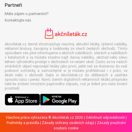
Partneři
Máte zájem o partnerství?
Kontaktujte nás
Akcniletak.cz denně shromažďuje všechny aktuální letáky, týdenní nabídky,
reklamní brožury, časopisy a lookbooky ze všech českých obchodů. Tímto
způsobem vás plně informujeme o akčních nabídkách, slevách a nabídkách
v katalozích a vy můžete snadno najít danou nabídku, obchod nebo slevu
během výhodného prodeje v obchodech ve vašem okolí. Často se na našich
stránkách objeví nejnovější letáky jako první, ještě než se dostanou do vaší
poštovní schránky, a samozřejmě si je můžete prohlédnout i v práci, ve
škole nebo v obchodě. Dejte si Akcniletak.cz do oblíbených a ušetřete
spoustu času i peněz. Navíc čtením digitálních reklamních letáků přispíváte
také ke snížení množství papírového odpadu, což je dobré pro naše životní
prostředí.
Všechna práva vyhrazena © Akcniletak.cz 2026 |
Odmítnutí odpovědnosti
|
Podmínky a pravidla
|
Zásady ochrany osobních údajů
|
Zásady používání
souborů cookie