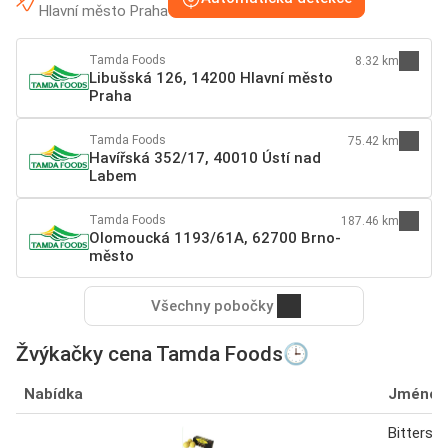
Hlavní město Praha
Tamda Foods
8.32 km
Libušská 126, 14200 Hlavní město
Praha
Tamda Foods
75.42 km
Havířská 352/17, 40010 Ústí nad
Labem
Tamda Foods
187.46 km
Olomoucká 1193/61A, 62700 Brno-
město
Všechny pobočky
Žvýkačky cena Tamda Foods🕒
Nabídka
Jméno
Bitters 