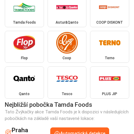
Tamda Foods
Astur&Qanto
COOP DISKONT
Flop
Coop
Terno
Qanto
Tesco
PLUS JIP
Nejbližší pobočka Tamda Foods
Tato Žvýkačky akce Tamda Foods je k dispozici v následujících
pobočkách na základě vaší nastavené lokace:
Praha
Automatická detekce