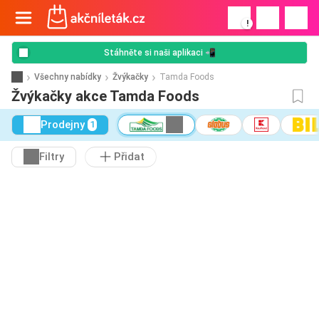
!
Stáhněte si naši aplikaci 📲
Všechny nabídky
Žvýkačky
Tamda Foods
Žvýkačky akce Tamda Foods
Prodejny
1
Filtry
Přidat