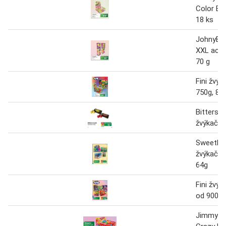
Color Bu
18 ks
JohnyBee
XXL acid
70 g
Fini žvý
750g, 80
Bitters 
žvýkačky
SweetNF
žvýkačky
64g
Fini žvý
od 900g 
JimmyFo