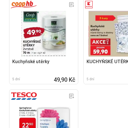
Kuchyňské utěrky
KUCHYŇSKÉ UTĚR
49,90 Kč
5 dní
5 dní