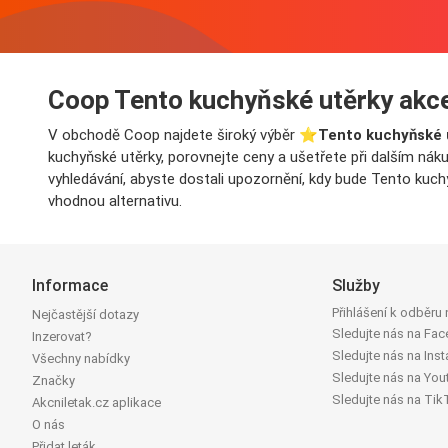
Coop Tento kuchyňské utěrky akc
V obchodě Coop najdete široký výběr ⭐️
Tento kuchyňské 
kuchyňské utěrky, porovnejte ceny a ušetřete při dalším náku
vyhledávání, abyste dostali upozornění, kdy bude Tento kuc
vhodnou alternativu.
Informace
Služby
Přihlášení k odběru
Nejčastější dotazy
Sledujte nás na Fa
Inzerovat?
Sledujte nás na Ins
Všechny nabídky
Sledujte nás na You
Značky
Sledujte nás na Tik
Akcniletak.cz aplikace
O nás
Přidat leták