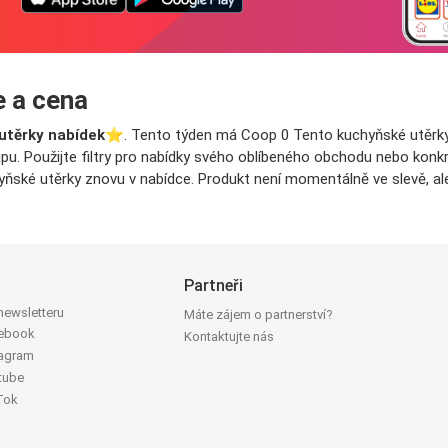
e a cena
utěrky nabídek
⭐️. Tento týden má Coop 0 Tento kuchyňské utěrky 
pu. Použijte filtry pro nabídky svého oblíbeného obchodu nebo konkré
hyňské utěrky znovu v nabídce. Produkt není momentálně ve slevě, al
Partneři
 newsletteru
Máte zájem o partnerství?
cebook
Kontaktujte nás
tagram
tube
Tok