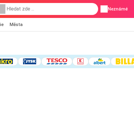
Neznámé
ie
Města