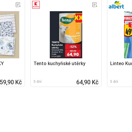
KY
Tento kuchyňské utěrky
Linteo Ku
59,90 Kč
64,90 Kč
5 dní
5 dní