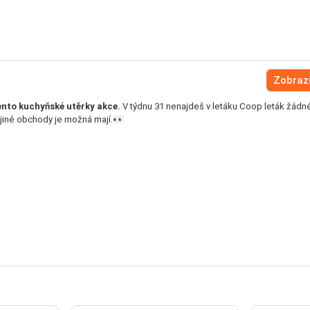
Zobrazi
nto kuchyňské utěrky akce.
V týdnu 31 nenajdeš v letáku Coop leták žádn
 jiné obchody je možná mají.👀