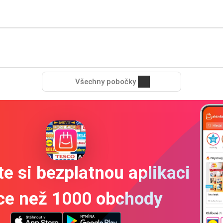
Všechny pobočky
e si bezplatnou aplikaci
íce než 1000 obchody