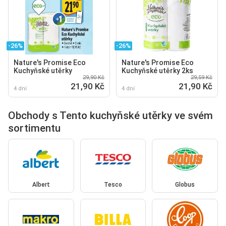
-26%
-26%
Nature's Promise Eco
Nature's Promise Eco
Kuchyňské utěrky
Kuchyňské utěrky 2ks
29,90 Kč
29,59 Kč
21,90 Kč
21,90 Kč
4 dní
4 dní
Obchody s Tento kuchyňské utěrky ve svém
sortimentu
Albert
Tesco
Globus