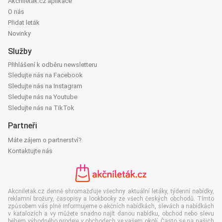
Akcniletak.cz aplikace
O nás
Přidat leták
Novinky
Služby
Přihlášení k odběru newsletteru
Sledujte nás na Facebook
Sledujte nás na Instagram
Sledujte nás na Youtube
Sledujte nás na TikTok
Partneři
Máte zájem o partnerství?
Kontaktujte nás
Akcniletak.cz denně shromažďuje všechny aktuální letáky, týdenní nabídky,
reklamní brožury, časopisy a lookbooky ze všech českých obchodů. Tímto
způsobem vás plně informujeme o akčních nabídkách, slevách a nabídkách
v katalozích a vy můžete snadno najít danou nabídku, obchod nebo slevu
během výhodného prodeje v obchodech ve vašem okolí. Často se na našich