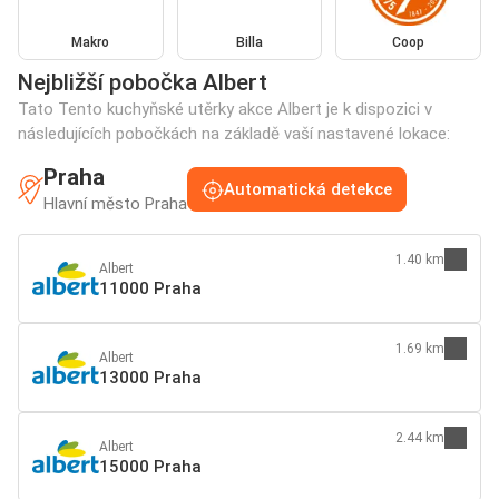
Makro
Billa
Coop
Nejbližší pobočka Albert
Tato Tento kuchyňské utěrky akce Albert je k dispozici v
následujících pobočkách na základě vaší nastavené lokace:
Praha
Automatická detekce
Hlavní město Praha
1.40 km
Albert
11000 Praha
1.69 km
Albert
13000 Praha
2.44 km
Albert
15000 Praha