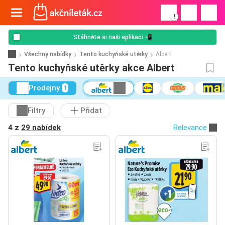
!
Stáhněte si naši aplikaci 📲
Všechny nabídky
Tento kuchyňské utěrky
Albert
Tento kuchyňské utěrky akce Albert
Prodejny
1
Filtry
Přidat
4 z
29 nabídek
Relevance