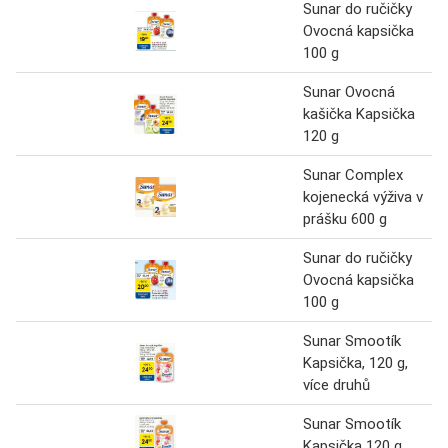
Sunar do ručičky
Ovocná kapsička
100 g
Sunar Ovocná
kašička Kapsička
120 g
Sunar Complex
kojenecká výživa v
prášku 600 g
Sunar do ručičky
Ovocná kapsička
100 g
Sunar Smootík
Kapsička, 120 g,
více druhů
Sunar Smootík
Kapsička 120 g