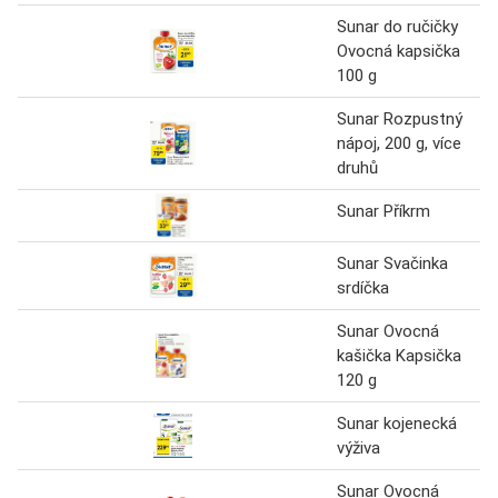
Sunar do ručičky
Ovocná kapsička
100 g
Sunar Rozpustný
nápoj, 200 g, více
druhů
Sunar Příkrm
Sunar Svačinka
srdíčka
Sunar Ovocná
kašička Kapsička
120 g
Sunar kojenecká
výživa
Sunar Ovocná