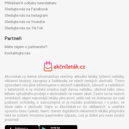
Přihlášení k odběru newsletteru
Sledujte nás na Facebook
Sledujte nás na Instagram
Sledujte nás na Youtube
Sledujte nás na TikTok
Partneři
Máte zájem o partnerství?
Kontaktujte nás
Akcniletak.cz denně shromažďuje všechny aktuální letáky, týdenní nabídky,
reklamní brožury, časopisy a lookbooky ze všech českých obchodů. Tímto
způsobem vás plně informujeme o akčních nabídkách, slevách a nabídkách
v katalozích a vy můžete snadno najít danou nabídku, obchod nebo slevu
během výhodného prodeje v obchodech ve vašem okolí. Často se na našich
stránkách objeví nejnovější letáky jako první, ještě než se dostanou do vaší
poštovní schránky, a samozřejmě si je můžete prohlédnout i v práci, ve
škole nebo v obchodě. Dejte si Akcniletak.cz do oblíbených a ušetřete
spoustu času i peněz. Navíc čtením digitálních reklamních letáků přispíváte
také ke snížení množství papírového odpadu, což je dobré pro naše životní
prostředí.