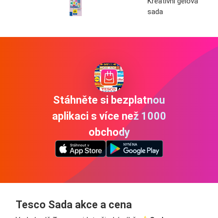
Kreativní gelová
sada
Stáhněte si bezplatnou
aplikaci s více než 1000
obchody
Tesco Sada akce a cena