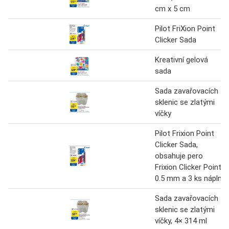
cm x 5 cm
Pilot FriXion Point
Clicker Sada
Kreativní gelová
sada
Sada zavařovacích
sklenic se zlatými
víčky
Pilot Frixion Point
Clicker Sada,
obsahuje pero
Frixion Clicker Point
0.5 mm a 3 ks náplní
Sada zavařovacích
sklenic se zlatými
víčky, 4× 314 ml