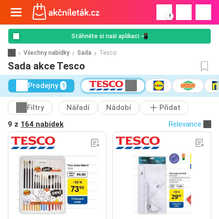
!
Stáhněte si naši aplikaci 📲
Všechny nabídky
Sada
Tesco
Sada akce Tesco
Prodejny
1
Filtry
Nářadí
Nádobí
Přidat
9 z
164 nabídek
Relevance