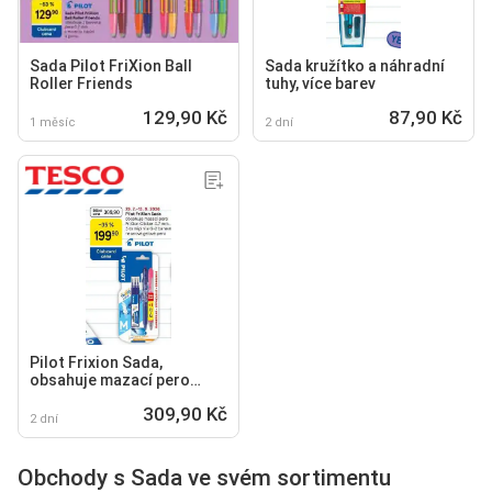
Sada Pilot FriXion Ball
Sada kružítko a náhradní
Roller Friends
tuhy, více barev
129,90 Kč
87,90 Kč
1 měsíc
2 dní
Pilot Frixion Sada,
obsahuje mazací pero
Frixion Clicker 0.7 mm, 3 ks
309,90 Kč
2 dní
Obchody s Sada ve svém sortimentu