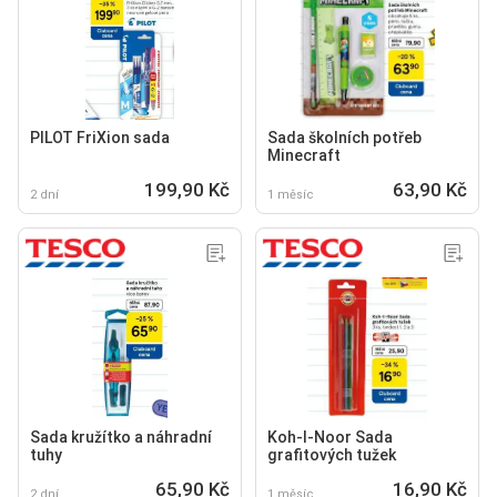
PILOT FriXion sada
Sada školních potřeb
Minecraft
199,90 Kč
63,90 Kč
2 dní
1 měsíc
Sada kružítko a náhradní
Koh-I-Noor Sada
tuhy
grafitových tužek
65,90 Kč
16,90 Kč
2 dní
1 měsíc