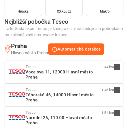
Hruška
XXXLutz
Makro
Nejbližší pobočka Tesco
Tato Sada akce Tesco je k dispozici v následujících pobočkách
na základě vaší nastavené lokace:
Praha
Automatická detekce
Hlavní město Praha
Tesco
0.44 km
Vocelova 11, 12000 Hlavní město
Praha
Tesco
1.46 km
Táborská 46, 14000 Hlavní město
Praha
Tesco
1.51 km
Národní 26, 110 00 Hlavní město
Praha