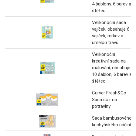
4 šablony, 6 barev a
štětec
Velikonoční sada
vajíček, obsahuje 6
vajíček, mrkev a
umělou trávu
Velikonoční
kreativní sada na
malování, obsahuje
10 šablon, 6 barev a
štětec
Curver Fresh&Go
Sada dóz na
potraviny
Sada bambusového
kuchyňského náčiní