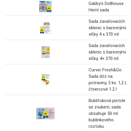
Gabby's Dollhouse
Herní sada
Sada zavařovacích
sklenic s barevnými
víčky 4 x 370 ml
Sada zavařovacích
sklenic s barevnými
víčky, 4× 370 ml
Curver Fresh&Go
Sada dóz na
potraviny, 3 ks. 1,2 l,
čtvercové 1.2 l
Bublifuková pistole
se zvukem, sada
obsahuje 50 ml
bublinkového
roztoku