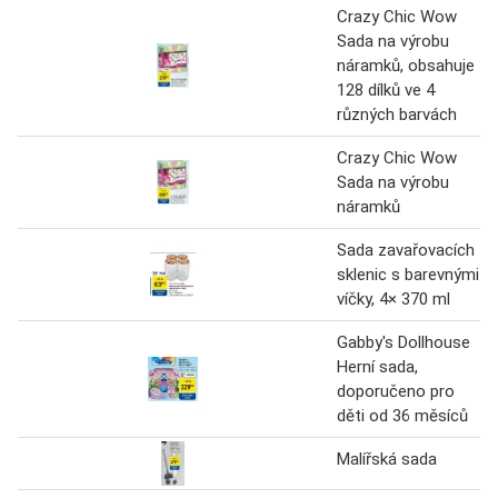
Crazy Chic Wow
Sada na výrobu
náramků, obsahuje
128 dílků ve 4
různých barvách
Crazy Chic Wow
Sada na výrobu
náramků
Sada zavařovacích
sklenic s barevnými
víčky, 4× 370 ml
Gabby's Dollhouse
Herní sada,
doporučeno pro
děti od 36 měsíců
Malířská sada