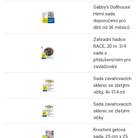
Gabby's Dollhouse
Herní sada
doporučeno pro
děti od 36 měsíců
Zahradní hadice
RACE, 20 m. 3/4.
sada s
příslušenstvím pro
zavlažování
Sada zavařovacích
sklenic se zlatými
víčky, 4× 314 ml
Sada zavařovacích
sklenic se zlatými
víčky
Kreativní gelová
sada, 25 cm x 25