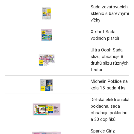
Sada zavařovacích
sklenic s barevnými
víčky
X-shot Sada
vodních pistolí
Ultra Oosh Sada
slizu, obsahuje 8
druhů slizu různých
textur
Michelin Poklice na
kola 15, sada 4 ks
Dětská elektronická
pokladna, sada
obsahuje pokladnu
a 30 doplňků
Sparkle Girlz