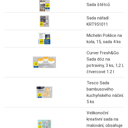
Sada štětců
Sada nářadí
KRT951011
Michelin Poklice na
kola, 15, sada 4 ks
Curver Fresh&Go
Sada dóz na
potraviny, 3 ks, 1,2 l,
čtvercové 1.2 l
Tesco Sada
bambusového
kuchyňského náčiní,
5 ks
Velikonoční
kreativní sada na
malování, obsahuje