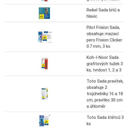
Reikel Sada bitů a
hlavic
Pilot Frixion Sada,
obsahuje mazací
pero Frixion Clicker
0.7 mm, 3 ks
Koh-I-Noor Sada
grafitových tužek 3
ks, tvrdost 1, 2 a 3
Toto Sada pravítek,
obsahuje 2
trojúhelníky 16 a 18
cm, pravítko 30 cm
a úhloměr
Toto Sada štětců 3
ks