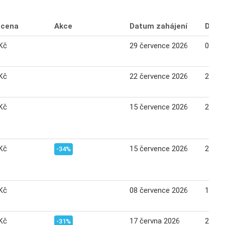
 cena
Akce
Datum zahájení
Datu
Kč
29 července 2026
04 sr
Kč
22 července 2026
28 če
Kč
15 července 2026
21 če
Kč
15 července 2026
21 če
-34%
Kč
08 července 2026
14 če
Kč
17 června 2026
23 če
-31%