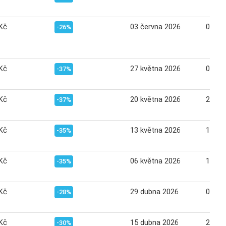
Kč
03 června 2026
09 če
-26%
Kč
27 května 2026
02 če
-37%
Kč
20 května 2026
26 kv
-37%
Kč
13 května 2026
19 kv
-35%
Kč
06 května 2026
12 kv
-35%
Kč
29 dubna 2026
05 kv
-28%
Kč
15 dubna 2026
21 du
-30%