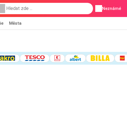
Neznámé
ie
Města