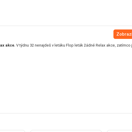
Zobrazi
ax akce.
V týdnu 32 nenajdeš v letáku Flop leták žádné Relax akce, zatímco 