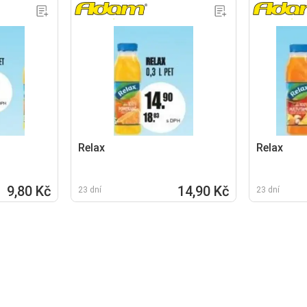
Relax
Relax
9,80 Kč
14,90 Kč
23 dní
23 dní