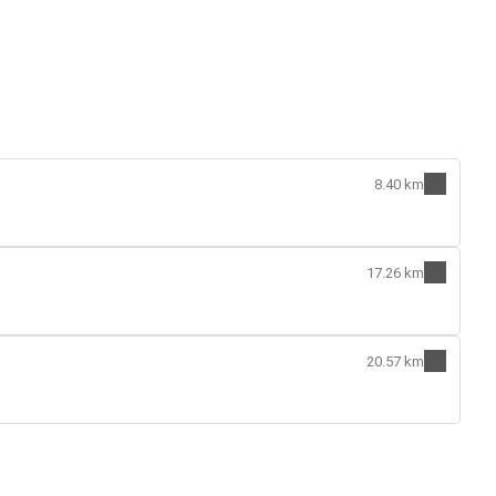
8.40 km
17.26 km
20.57 km