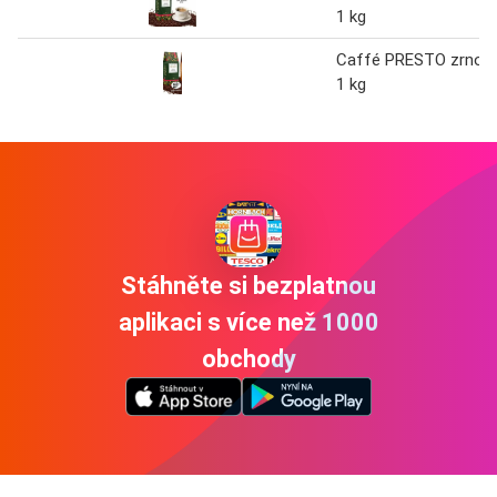
1 kg
Caffé PRESTO zrno
1 kg
Stáhněte si bezplatnou
aplikaci s více než 1000
obchody