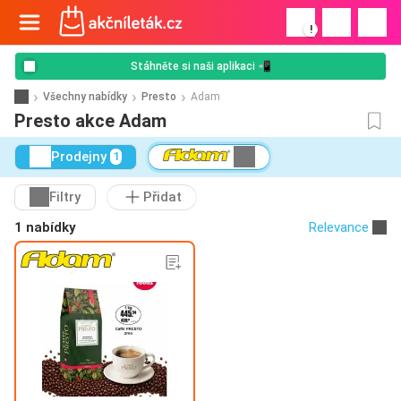
!
Stáhněte si naši aplikaci 📲
Všechny nabídky
Presto
Adam
Presto akce Adam
Prodejny
1
Filtry
Přidat
1 nabídky
Relevance