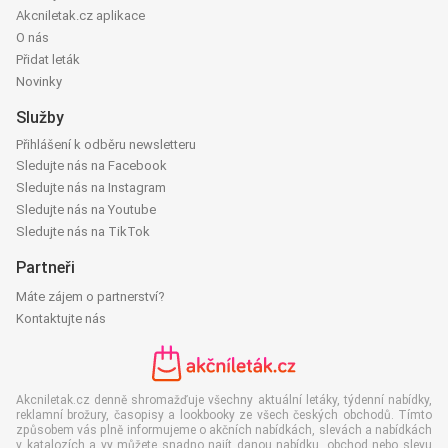
Akcniletak.cz aplikace
O nás
Přidat leták
Novinky
Služby
Přihlášení k odběru newsletteru
Sledujte nás na Facebook
Sledujte nás na Instagram
Sledujte nás na Youtube
Sledujte nás na TikTok
Partneři
Máte zájem o partnerství?
Kontaktujte nás
Akcniletak.cz denně shromažďuje všechny aktuální letáky, týdenní nabídky,
reklamní brožury, časopisy a lookbooky ze všech českých obchodů. Tímto
způsobem vás plně informujeme o akčních nabídkách, slevách a nabídkách
v katalozích a vy můžete snadno najít danou nabídku, obchod nebo slevu