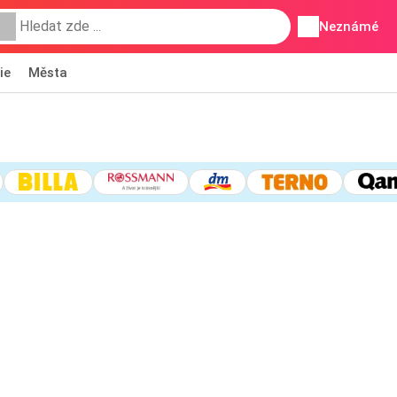
Neznámé
ie
Města