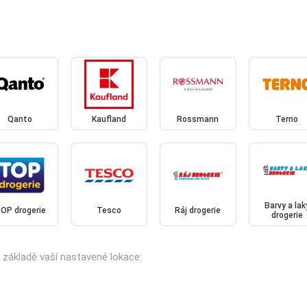
Qanto
Kaufland
Rossmann
Terno
Barvy a lak
OP drogerie
Tesco
Ráj drogerie
drogerie
a základě vaší nastavené lokace: