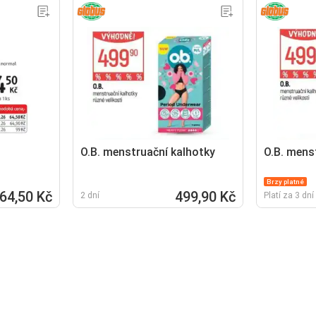
O.B. menstruační kalhotky
O.B. mens
Brzy platné
64,50 Kč
499,90 Kč
2 dní
Platí za 3 dní