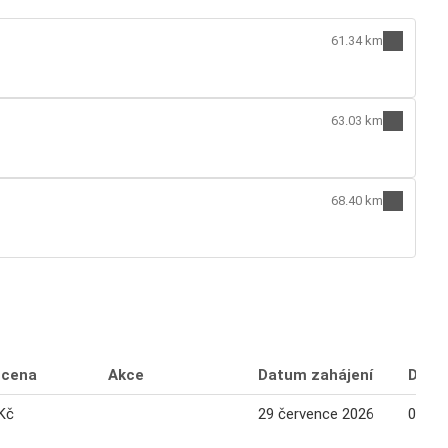
61.34 km
63.03 km
68.40 km
 cena
Akce
Datum zahájení
Datu
Kč
29 července 2026
04 sr