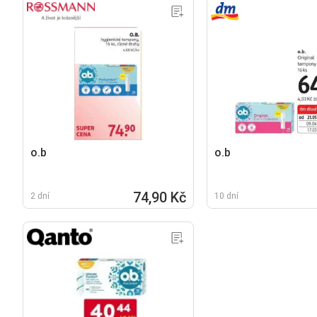
o.b
o.b
74,90 Kč
2 dní
10 dní