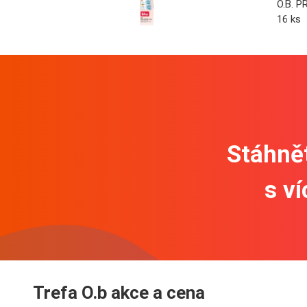
O.B. 
16 ks
Stáhnět
s v
Trefa O.b akce a cena