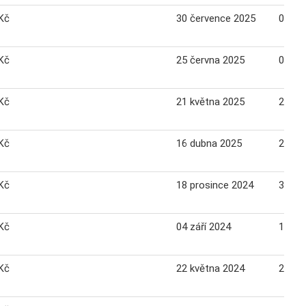
Kč
30 července 2025
05 sr
Kč
25 června 2025
01 če
Kč
21 května 2025
27 kv
Kč
16 dubna 2025
22 du
Kč
18 prosince 2024
31 pr
Kč
04 září 2024
10 zář
Kč
22 května 2024
28 kv