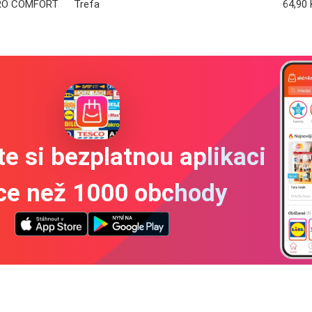
PRO COMFORT
Trefa
64,90 
e si bezplatnou aplikaci
íce než 1000 obchody