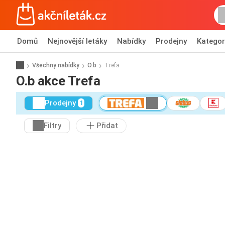
Domů
Nejnovější letáky
Nabídky
Prodejny
Kategor
Všechny nabídky
O.b
Trefa
O.b akce Trefa
Prodejny
1
Filtry
Přidat