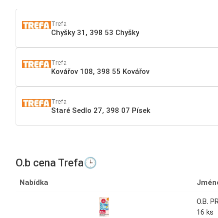
Trefa
Chyšky 31, 398 53 Chyšky
Trefa
Kovářov 108, 398 55 Kovářov
Trefa
Staré Sedlo 27, 398 07 Písek
O.b cena Trefa🕒
Nabídka
Jmén
O.B. 
16 ks