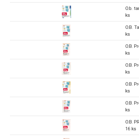
O.b. t
ks
O.B. 
ks
O.B. P
ks
O.B. P
ks
O.B. P
ks
O.B. P
ks
O.B. 
16 ks