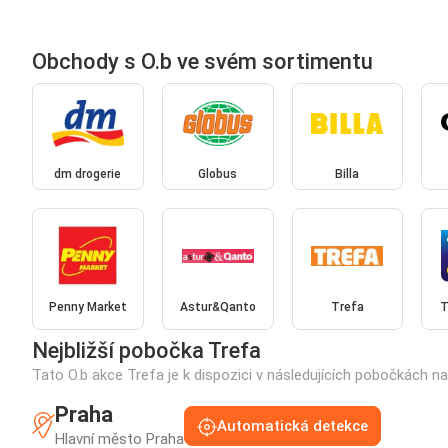
Obchody s O.b ve svém sortimentu
dm drogerie
Globus
Billa
Penny Market
Astur&Qanto
Trefa
T
Nejbližší pobočka Trefa
Tato O.b akce Trefa je k dispozici v následujících pobočkách n
Praha
Automatická detekce
Hlavní město Praha