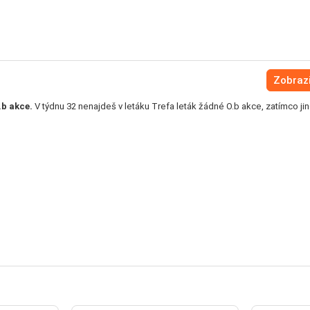
Zobrazi
.b akce.
V týdnu 32 nenajdeš v letáku Trefa leták žádné O.b akce, zatímco ji