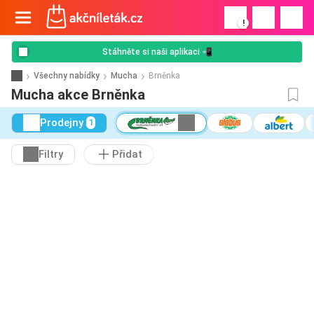
!
Stáhněte si naši aplikaci 📲
Všechny nabídky
Mucha
Brněnka
Mucha akce Brněnka
Prodejny
1
Filtry
Přidat