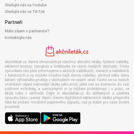
Sledujte nás na Youtube
Sledujte nás na TikTok
Partneři
Máte zájem o partnerství?
Kontaktujte nás
Akcniletak.cz denně shromažďuje všechny aktuální letáky, týdenní nabídky,
reklamní brožury, časopisy a lookbooky ze všech českých obchodů. Tímto
způsobem vás plně informujeme o akčních nabídkách, slevách a nabídkách
v katalozích a vy můžete snadno najít danou nabídku, obchod nebo slevu
během výhodného prodeje v obchodech ve vašem okolí. Často se na našich
stránkách objeví nejnovější letáky jako první, ještě než se dostanou do vaší
poštovní schránky, a samozřejmě si je můžete prohlédnout i v práci, ve
škole nebo v obchodě. Dejte si Akcniletak.cz do oblíbených a ušetřete
spoustu času i peněz. Navíc čtením digitálních reklamních letáků přispíváte
také ke snížení množství papírového odpadu, což je dobré pro naše životní
prostředí.