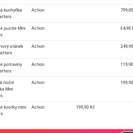
ná kuchyňka
Action
799,0
atters
é puzzle Mini
Action
64,90 
rs
nový stánek
Action
249,9
atters
é potraviny
Action
119,9
atters
á noční
Action
199,9
ka Mini
rs
é kostky mini
Action
199,90 Kč
rs