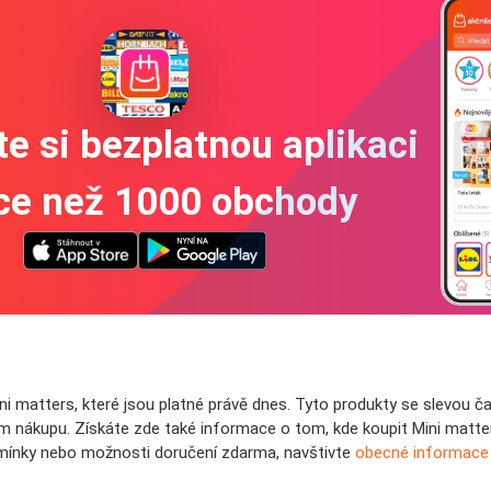
e si bezplatnou aplikaci
íce než 1000 obchody
ni matters, které jsou platné právě dnes. Tyto produkty se slevou ča
ším nákupu. Získáte zde také informace o tom, kde koupit Mini matte
mínky nebo možnosti doručení zdarma, navštivte
obecné informace