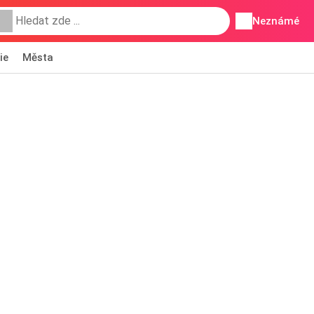
Neznámé
ie
Města