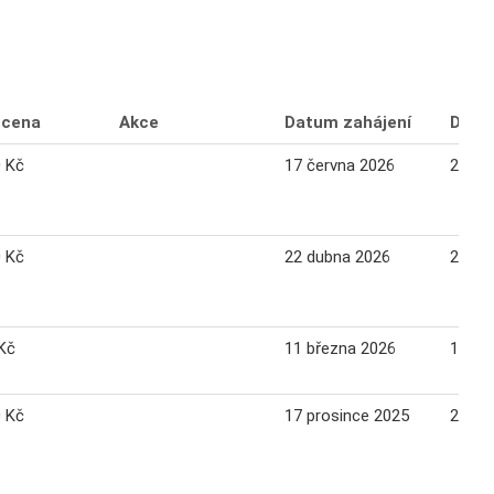
 cena
Akce
Datum zahájení
Datu
0 Kč
17 června 2026
23 če
0 Kč
22 dubna 2026
28 du
Kč
11 března 2026
17 bř
0 Kč
17 prosince 2025
23 pr