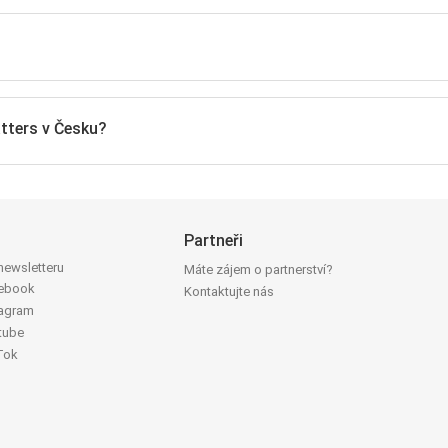
atters v Česku?
Partneři
 newsletteru
Máte zájem o partnerství?
cebook
Kontaktujte nás
tagram
tube
Tok