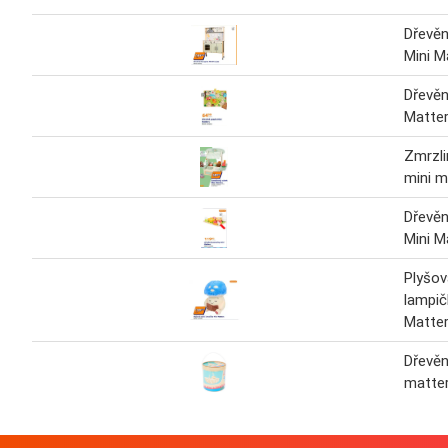
Dřevě
Mini M
Dřevěn
Matte
Zmrzli
mini m
Dřevěn
Mini M
Plyšov
lampič
Matte
Dřevěn
matte