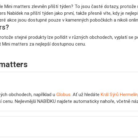
de Mini matters zlevněn příští týden? To jsou časté dotazy, protož
ers Nabídek na příští týden jako první, takže přesně víte, kdy je nejle
teré akce jsou dostupné pouze v kamenných pobočkách a nikoli onlin
rs?
rotože stejné produkty lze pořídit v různých obchodech, vyplatí se 
t Mini matters za nejlepší dostupnou cenu.
 matters
ých obchodech, například u
Globus
. Ať už hledáte
Král Sýrů Hermelín
ižší cenu. Nejlevnější NABÍDKU najdete automaticky nahoře, včetně ná