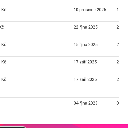
0 Kč
10 prosince 2025
16 pr
Kč
22 října 2025
28 říj
0 Kč
15 října 2025
21 říj
0 Kč
17 září 2025
23 zář
0 Kč
17 září 2025
23 zář
04 října 2023
03 li