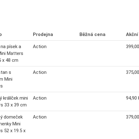
o
Prodejna
Běžná cena
Akční
 na písek a
Action
399,0
ini Matters
5 x 48 cm
stan s
Action
375,0
m Mini
rs
ý králíček mini
Action
94,90 
s 33 x 39 cm
ný domeček
Action
379,0
nenky Mini
s 52 x 19.5 x