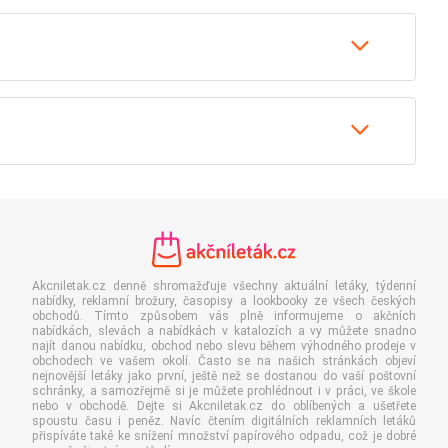
Akcniletak.cz denně shromažďuje všechny aktuální letáky, týdenní
nabídky, reklamní brožury, časopisy a lookbooky ze všech českých
obchodů. Tímto způsobem vás plně informujeme o akčních
nabídkách, slevách a nabídkách v katalozích a vy můžete snadno
najít danou nabídku, obchod nebo slevu během výhodného prodeje v
obchodech ve vašem okolí. Často se na našich stránkách objeví
nejnovější letáky jako první, ještě než se dostanou do vaší poštovní
schránky, a samozřejmě si je můžete prohlédnout i v práci, ve škole
nebo v obchodě. Dejte si Akcniletak.cz do oblíbených a ušetřete
spoustu času i peněz. Navíc čtením digitálních reklamních letáků
přispíváte také ke snížení množství papírového odpadu, což je dobré