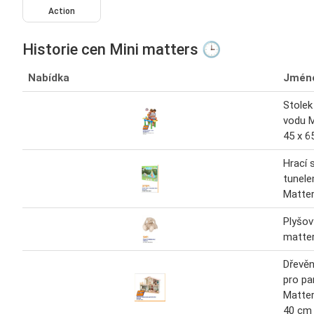
Action
Historie cen Mini matters 🕒
Nabídka
Jmén
Stolek
vodu M
45 x 6
Hrací 
tunele
Matte
Plyšov
matter
Dřevě
pro pa
Matter
40 cm